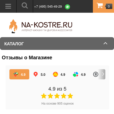
+7 (495) 545-49-29
0
КАТАЛОГ
Отзывы о Магазине
4.9
5.0
4.9
4.9
4.9
из 5
На основе
905
оценок