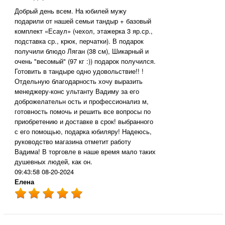
Добрый день всем. На юбилей мужу
подарили от нашей семьи тандыр + базовый
комплект «Есаул» (чехол, этажерка 3 яр.ср.,
подставка ср., крюк, перчатки). В подарок
получили блюдо Ляган (38 см), Шикарный и
очень "весомый" (97 кг :)) подарок получился.
Готовить в тандыре одно удовольствие!! !
Отдельную благодарность хочу выразить
менеджеру-конс ультанту Вадиму за его
доброжелательн ость и профессионализ м,
готовность помочь и решить все вопросы по
приобретению и доставке в срок! выбранного
с его помощью, подарка юбиляру! Надеюсь,
руководство магазина отметит работу
Вадима! В торговле в наше время мало таких
душевных людей, как он.
09:43:58 08-20-2024
Елена