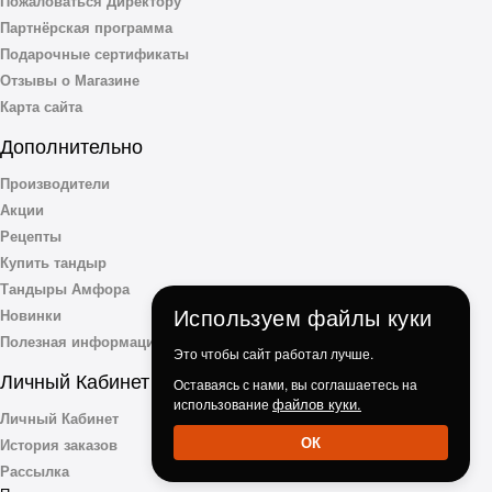
Пожаловаться Директору
Партнёрская программа
Подарочные сертификаты
Отзывы о Магазине
Карта сайта
Дополнительно
Производители
Акции
Рецепты
Купить тандыр
Тандыры Амфора
Используем файлы куки
Новинки
Полезная информация
Это чтобы сайт работал лучше.
Личный Кабинет
Оставаясь с нами, вы соглашаетесь на
файлов куки.
использование
Личный Кабинет
ОК
История заказов
Рассылка