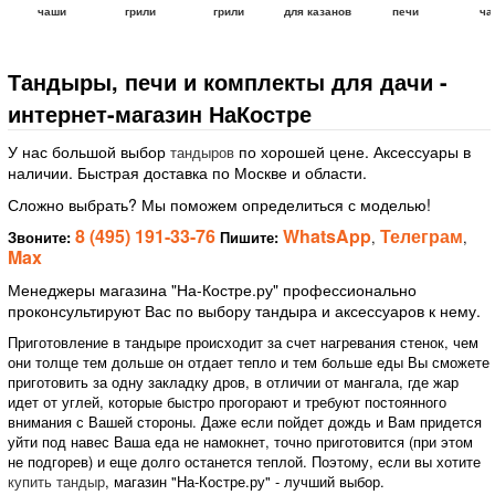
чаши
грили
грили
для казанов
печи
ча
Тандыры, печи и комплекты для дачи -
интернет-магазин НаКостре
У нас большой выбор
по хорошей цене. Аксессуары в
тандыров
наличии. Быстрая доставка по Москве и области.
Сложно выбрать? Мы поможем определиться с моделью!
8 (495) 191-33-76
WhatsApp
Телеграм
Звоните:
Пишите:
,
,
Max
Менеджеры магазина "На-Костре.ру" профессионально
проконсультируют Вас по выбору тандыра и аксессуаров к нему.
Приготовление в тандыре происходит за счет нагревания стенок, чем
они толще тем дольше он отдает тепло и тем больше еды Вы сможете
приготовить за одну закладку дров, в отличии от мангала, где жар
идет от углей, которые быстро прогорают и требуют постоянного
внимания с Вашей стороны. Даже если пойдет дождь и Вам придется
уйти под навес Ваша еда не намокнет, точно приготовится (при этом
не подгорев) и еще долго останется теплой. Поэтому, если вы хотите
купить тандыр
, магазин "На-Костре.ру" - лучший выбор.