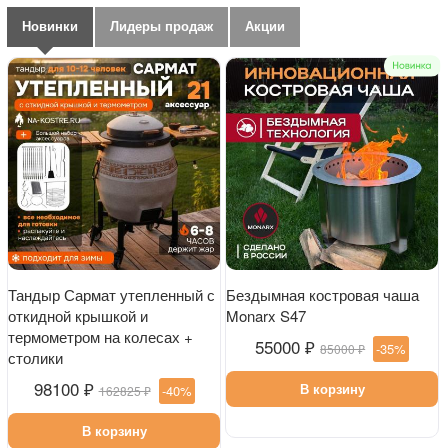
Новинки
Лидеры продаж
Акции
Тандыр Сармат утепленный с
Бездымная костровая чаша
откидной крышкой и
Monarx S47
термометром на колесах +
55000 ₽
-35%
85000 ₽
столики
98100 ₽
В корзину
-40%
162825 ₽
В корзину