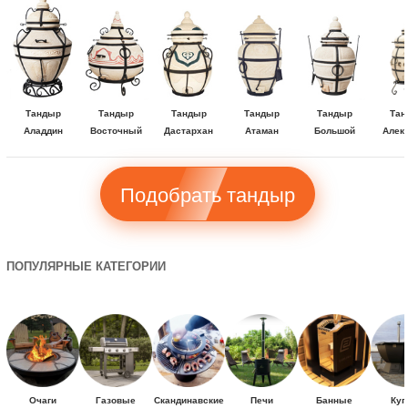
Тандыр
Тандыр
Тандыр
Тандыр
Тандыр
Тан
Аладдин
Восточный
Дастархан
Атаман
Большой
Алек
Подобрать тандыр
ПОПУЛЯРНЫЕ КАТЕГОРИИ
Очаги
Газовые
Скандинавские
Печи
Банные
Куп