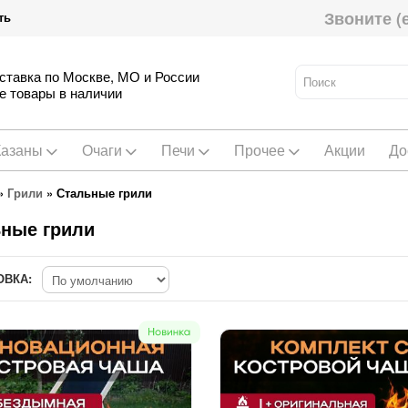
Звоните (
ть
ставка по Москве, МО и России
е товары в наличии
Казаны
Очаги
Печи
Прочее
Акции
До
»
Грили
»
Стальные грили
ные грили
ОВКА: