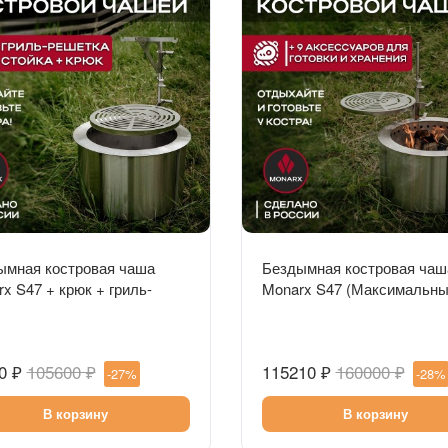
Быстрый просмотр
Быстрый просмотр
ымная костровая чаша
Бездымная костровая чаш
x S47 + крюк + гриль-
Monarx S47 (Максимальн
ка и стойка
комплект)
0 ₽
105600 ₽
115210 ₽
160000 ₽
-27%
-28%
В корзину
В корзину