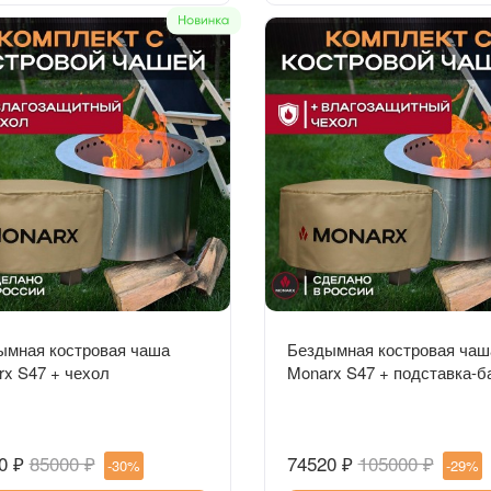
Быстрый просмотр
Быстрый просмотр
ымная костровая чаша
Бездымная костровая чаш
x S47 + чехол
Monarx S47 + подставка-б
чехол
0 ₽
85000 ₽
74520 ₽
105000 ₽
-30%
-29%