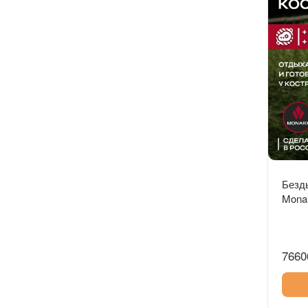
Безд
Monar
решет
7660