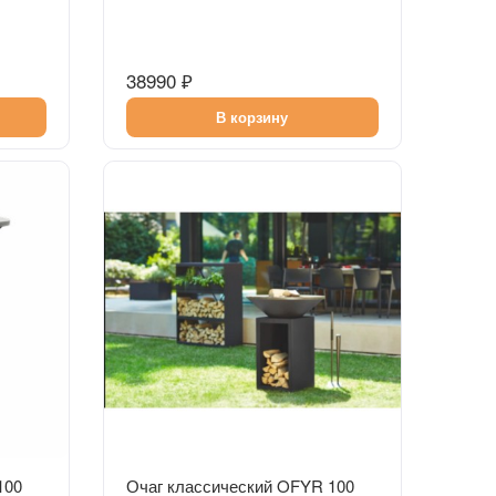
38990 ₽
В корзину
Быстрый просмотр
100
Очаг классический OFYR 100