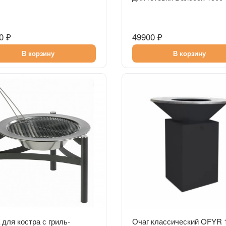
0 ₽
49900 ₽
В корзину
В корзину
Быстрый просмотр
Быстрый просмотр
для костра с гриль-
Очаг классический OFYR 