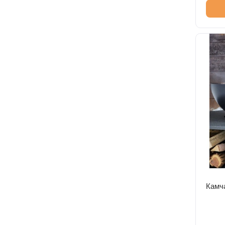
Камча