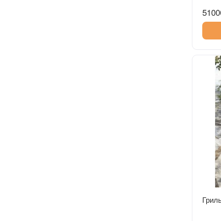
5100
Грил