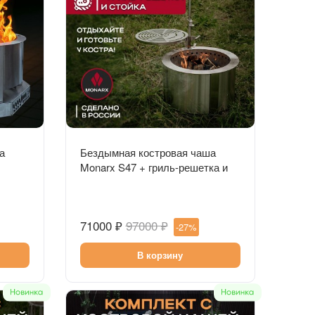
Быстрый просмотр
а
Бездымная костровая чаша
Monarx S47 + гриль-решетка и
стойка
71000 ₽
97000 ₽
-27%
В корзину