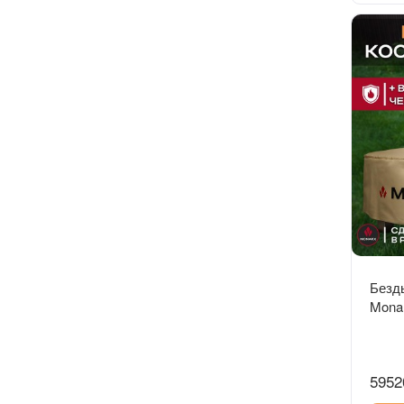
Безд
Monar
5952