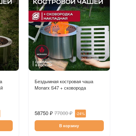
Быстрый просмотр
а
Бездымная костровая чаша
ый
Monarx S47 + сковорода
накладная
58750 ₽
77000 ₽
-24%
В корзину