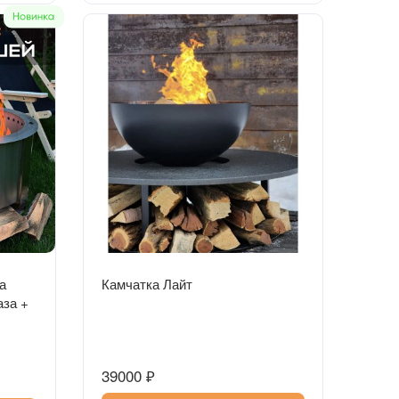
Быстрый просмотр
а
Камчатка Лайт
аза +
39000 ₽