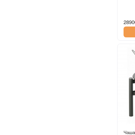
2890
Чаша 