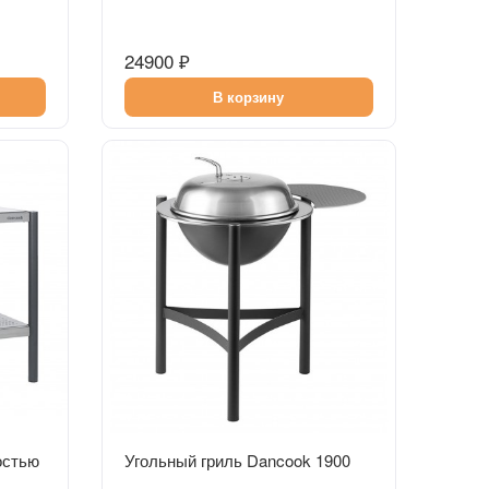
24900 ₽
В корзину
Быстрый просмотр
остью
Угольный гриль Dancook 1900