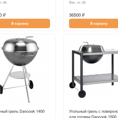
г:
45
Вес, кг:
30
0 ₽
36500 ₽
В корзину
В корзину
Быстрый просмотр
Быстрый просмотр
ный гриль Dancook 1400
Угольный гриль с поверхн
для готовки Dancook 1500