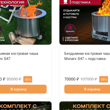
Быстрый просмотр
Быстрый просмотр
ымная костровая чаша
Бездымная костровая чаш
rx S47
Monarx S47 + подставка
0 ₽
85000 ₽
70000 ₽
107000 ₽
-35%
-35%
В корзину
В корзину