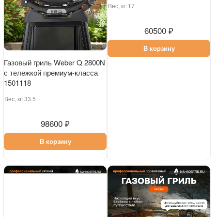
Газовый гриль Weber Q 2800N
Угольный гриль Weber Master-
с тележкой премиум-класса
Touch GBS SMOKE 57 cm
1501118
1502203
Вес, кг:
33.5
Вес, кг:
17
98600 ₽
60500 ₽
В корзину
В корзину