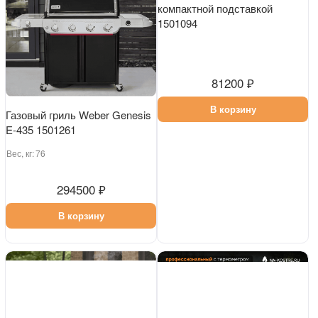
Газовый гриль Weber Genesis
Газовый гриль Weber Q 2200N
E-435 1501261
с боковыми столиками и
компактной подставкой
Вес, кг:
76
1501094
294500 ₽
В корзину
81200 ₽
В корзину