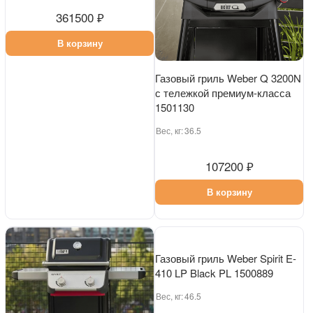
Газовый гриль Weber Genesis
Газовый гриль Weber Q 3200N
SP-435W LP SS PL 1501165
с тележкой премиум-класса
1501130
Вес, кг:
84
Вес, кг:
36.5
361500 ₽
107200 ₽
В корзину
В корзину