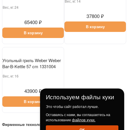
Газовый гриль Weber Weber
Угольный гриль Weber Master-
Spirit EP-325 LP Black PL
Touch GBS C-5755 57 cm Burnt
1500907
Orange 1501620
Вес, кг:
44.5
Вес, кг:
21
109100 ₽
62600 ₽
В корзину
В корзину
Используем файлы куки
Это чтобы сайт работал лучше.
Оставаясь с нами, вы соглашаетесь на
файлов куки.
использование
ОК