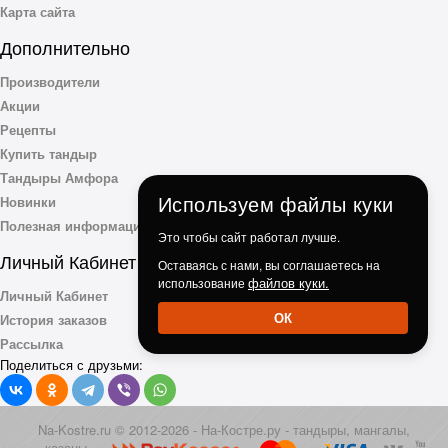
Карта сайта
Дополнительно
Производители
Акции
Рецепты
Купить тандыр
Тандыры Амфора
Используем файлы куки
Новинки
Полезная информация
Это чтобы сайт работал лучше.
Личный Кабинет
Оставаясь с нами, вы соглашаетесь на
файлов куки.
использование
Личный Кабинет
ОК
История заказов
Рассылка
Поделиться с друзьми:
Na-Kostre.ru © 2012-2026 - На-Костре.ру - тандыры, мангалы,
казаны