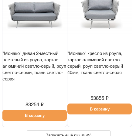
"Монако" диван 2-местный
"Монако" кресло из роупа,
плетеный из роупа, каркас
каркас алюминий светло-
алюминий светло-серый, роуп
серый, роуп светло-серый
светло-серый, ткань светло-
40мм, ткань светло-серая
серая
53855 ₽
83254 ₽
В корзину
В корзину
Загрузить ещё (
36
из 45)