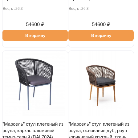
Вес, кг:
26.3
Вес, кг:
26.3
54600 ₽
54600 ₽
В корзину
В корзину
"Марсель" стул плетеный из
"Марсель" стул плетеный из
роупа, каркас алюминий
роупа, основание дуб, роуп
темно-серый (RAL7024)
коричневый круглый, ткань