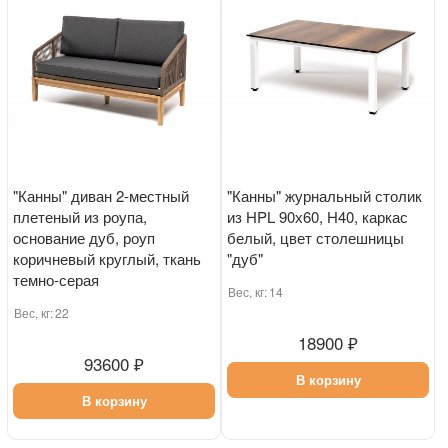
"Канны" диван 2-местный
"Канны" журнальный столик
плетеный из роупа,
из HPL 90х60, H40, каркас
основание дуб, роуп
белый, цвет столешницы
коричневый круглый, ткань
"дуб"
темно-серая
Вес, кг:
14
Вес, кг:
22
18900 ₽
93600 ₽
В корзину
В корзину