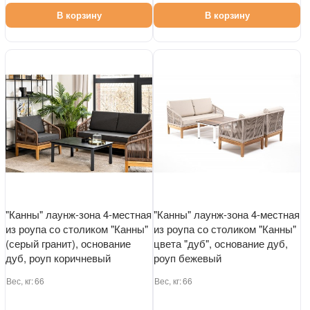
В корзину
В корзину
"Канны" лаунж-зона 4-местная
"Канны" лаунж-зона 4-местная
из роупа со столиком "Канны"
из роупа со столиком "Канны"
(серый гранит), основание
цвета "дуб", основание дуб,
дуб, роуп коричневый
роуп бежевый
Вес, кг:
66
Вес, кг:
66