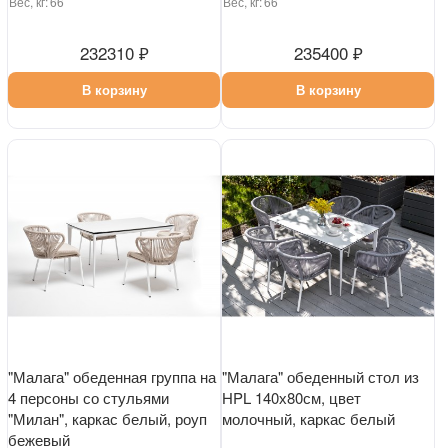
Вес, кг:
66
Вес, кг:
66
232310 ₽
235400 ₽
В корзину
В корзину
"Малага" обеденная группа на
"Малага" обеденный стол из
4 персоны со стульями
HPL 140х80см, цвет
"Милан", каркас белый, роуп
молочный, каркас белый
бежевый