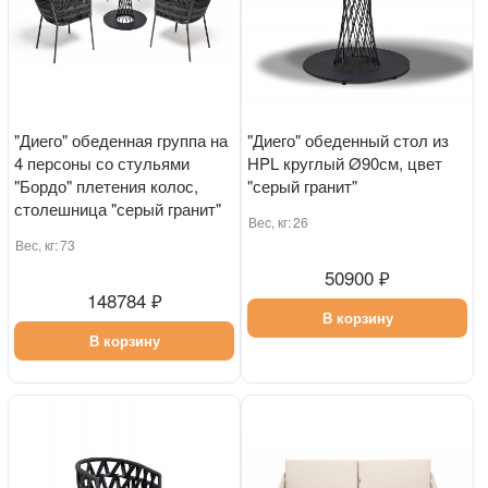
"Диего" обеденная группа на
"Диего" обеденный стол из
4 персоны со стульями
HPL круглый Ø90см, цвет
"Бордо" плетения колос,
"серый гранит"
столешница "серый гранит"
Вес, кг:
26
Вес, кг:
73
50900 ₽
148784 ₽
В корзину
В корзину