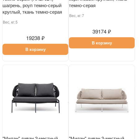
шагрень, роуп темно-серый
темно-серая
круглый, ткань темно-серая
Вес, кг:
7
Вес, кг:
5
39174 ₽
19238 ₽
В корзину
В корзину
"Милан" диван 2-местный
"Милан" диван 3-местный