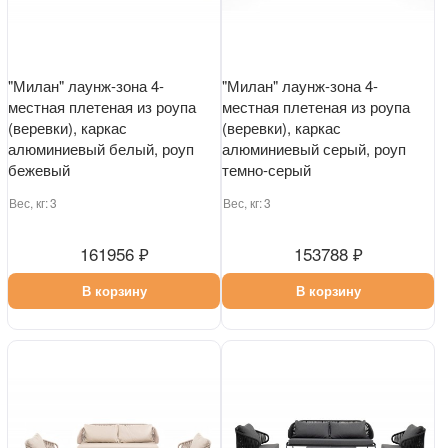
"Милан" лаунж-зона 4-
"Милан" лаунж-зона 4-
местная плетеная из роупа
местная плетеная из роупа
(веревки), каркас
(веревки), каркас
алюминиевый белый, роуп
алюминиевый серый, роуп
бежевый
темно-серый
Вес, кг:
3
Вес, кг:
3
161956 ₽
153788 ₽
В корзину
В корзину