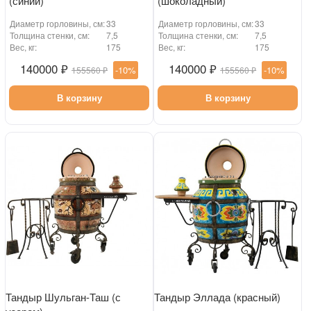
(синий)
(шоколадный)
Диаметр горловины, см:
33
Диаметр горловины, см:
33
Толщина стенки, см:
7,5
Толщина стенки, см:
7,5
Вес, кг:
175
Вес, кг:
175
140000 ₽
140000 ₽
-10%
-10%
155560 ₽
155560 ₽
В корзину
В корзину
Тандыр Шульган-Таш (с
Тандыр Эллада (красный)