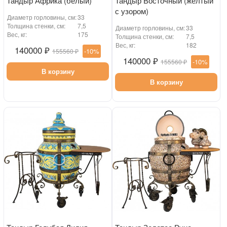
Тандыр Африка (белый)
Тандыр Восточный (желтый
с узором)
Диаметр горловины, см:
33
Толщина стенки, см:
7,5
Диаметр горловины, см:
33
Вес, кг:
175
Толщина стенки, см:
7,5
Вес, кг:
182
140000 ₽
-10%
155560 ₽
140000 ₽
-10%
155560 ₽
В корзину
В корзину