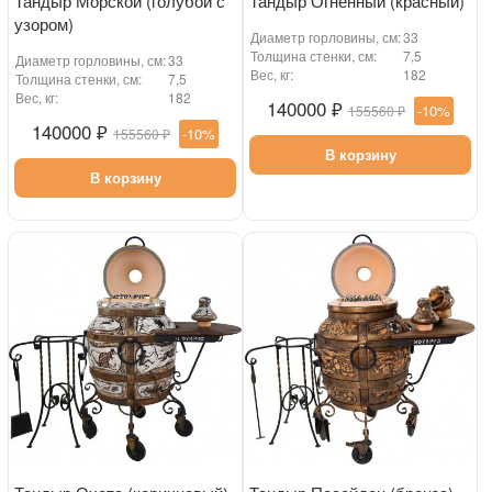
Тандыр Морской (голубой с
Тандыр Огненный (красный)
узором)
Диаметр горловины, см:
33
Толщина стенки, см:
7,5
Диаметр горловины, см:
33
Вес, кг:
182
Толщина стенки, см:
7,5
Вес, кг:
182
140000 ₽
-10%
155560 ₽
140000 ₽
-10%
155560 ₽
В корзину
В корзину