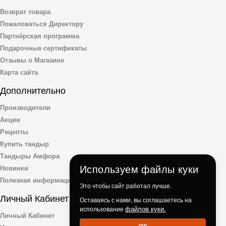
Возврат товара
Пожаловаться Директору
Партнёрская программа
Подарочные сертификаты
Отзывы о Магазине
Карта сайта
Дополнительно
Производители
Акции
Рецепты
Купить тандыр
Тандыры Амфора
Используем файлы куки
Новинки
Полезная информация
Это чтобы сайт работал лучше.
Личный Кабинет
Оставаясь с нами, вы соглашаетесь на
файлов куки.
использование
Личный Кабинет