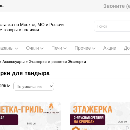
Звоните (
ть
ставка по Москве, МО и России
е товары в наличии
Казаны
Очаги
Печи
Прочее
Акции
До
»
Аксессуары
»
Этажерки и решетки
Этажерки
рки для тандыра
ОВКА: