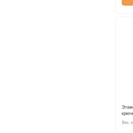
Этаже
крючк
Вес, к