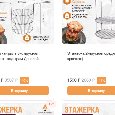
Быстрый просмотр
Быстрый просмотр
ка-гриль 3-х ярусная
Этажерка 2-ярусная средн
 к тандырам Донской,
крючках)
вник
 ₽
3507 ₽
1590 ₽
2680 ₽
-40%
-41%
В корзину
В корзину