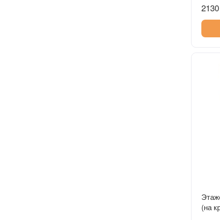
2130
Этаж
(на к