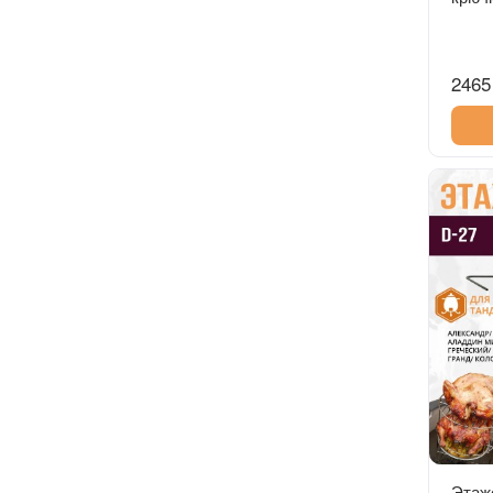
2465
Этаж