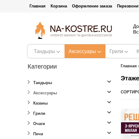
Главная
Корзина
Оформление заказа
Перезвони
До
Вс
Тандыры
Аксессуары
Грили
Категории
Главная
Этаже
Тандыры
СОРТИР
Аксессуары
Казаны
Грили
Очаги
Печи