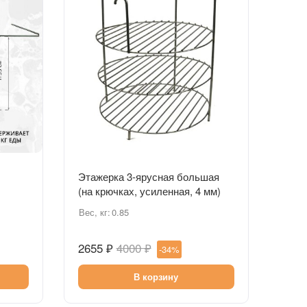
Быстрый просмотр
Этажерка 3-ярусная большая
(на крючках, усиленная, 4 мм)
Вес, кг:
0.85
2655 ₽
4000 ₽
-34%
В корзину