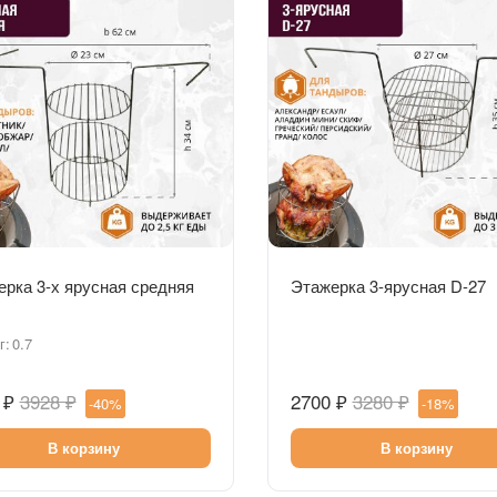
Быстрый просмотр
Быстрый просмотр
рка 3-х ярусная средняя
Этажерка 3-ярусная D-27
г:
0.7
 ₽
3928 ₽
2700 ₽
3280 ₽
-40%
-18%
В корзину
В корзину