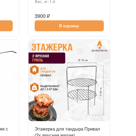
Вес, кг:
1.4
3900 ₽
В корзину
Быстрый просмотр
яя с
Этажерка для тандыра Привал
(2х ярусная малая)