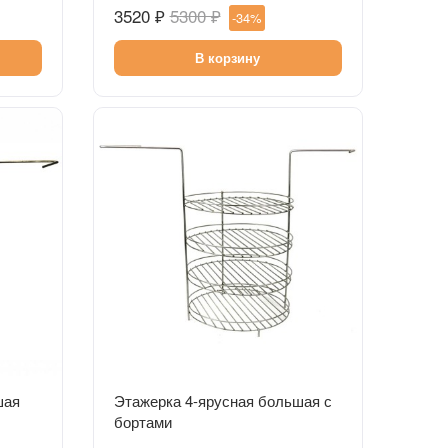
3520 ₽
5300 ₽
-34%
В корзину
Быстрый просмотр
шая
Этажерка 4-ярусная большая с
бортами