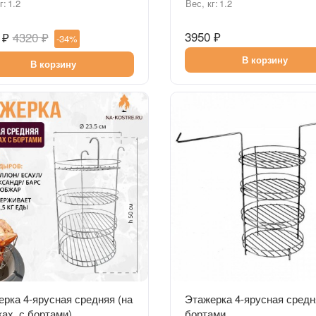
г:
1.2
Вес, кг:
1.2
3950 ₽
 ₽
4320 ₽
-34%
В корзину
В корзину
Быстрый просмотр
Быстрый просмотр
рка 4-ярусная средняя (на
Этажерка 4-ярусная средн
ах, с бортами)
бортами