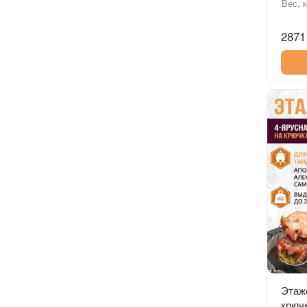
Вес, к
2871
Этаже
крючк