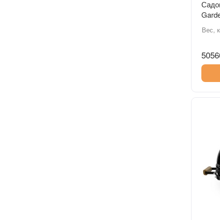
Садов
Garde
немец
Вес, к
5056