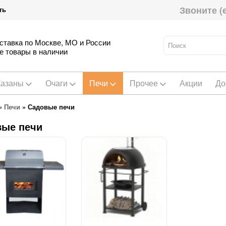
Звоните (
ть
ставка по Москве, МО и России
е товары в наличии
Казаны
Очаги
Печи
Прочее
Акции
До
»
Печи
»
Садовые печи
вые печи