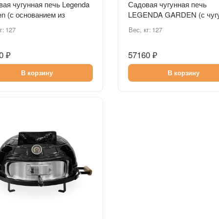
ая чугунная печь Legenda
Садовая чугунная печь
n (с основанием из
LEGENDA GARDEN (с чуг
кого шамота) на подставке
основанием) на подставке
г:
127
Вес, кг:
127
0 ₽
57160 ₽
В корзину
В корзину