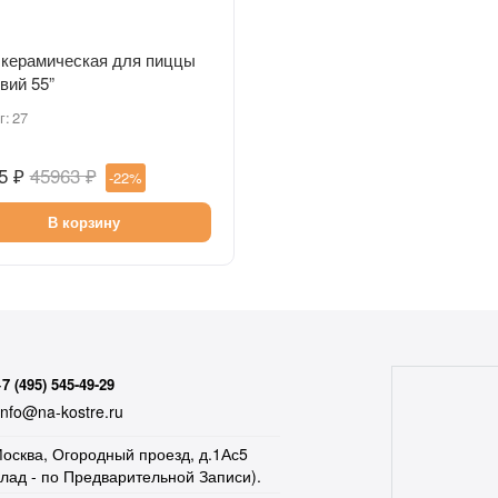
Быстрый просмотр
 керамическая для пиццы
вий 55”
г:
27
5 ₽
45963 ₽
-22%
В корзину
+7 (495) 545-49-29
nfo@na-kostre.ru
осква, Огородный проезд, д.1Ас5
клад - по Предварительной Записи).