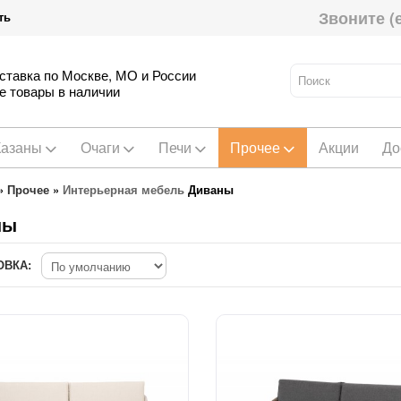
Звоните (
ть
ставка по Москве, МО и России
е товары в наличии
Казаны
Очаги
Печи
Прочее
Акции
До
»
Прочее
»
Интерьерная мебель
Диваны
ны
ОВКА: