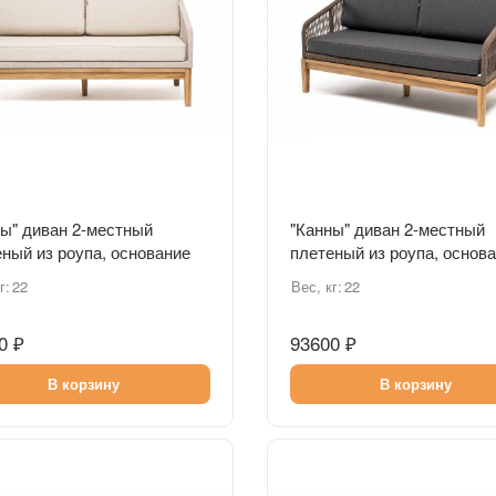
Быстрый просмотр
Быстрый просмотр
ы" диван 2-местный
"Канны" диван 2-местный
ный из роупа, основание
плетеный из роупа, основ
роуп бежевый круглый,
дуб, роуп коричневый круг
г:
22
Вес, кг:
22
ь бежевая
ткань темно-серая
0 ₽
93600 ₽
В корзину
В корзину