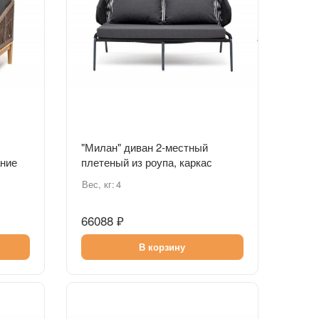
Быстрый просмотр
"Милан" диван 2-местный
ание
плетеный из роупа, каркас
лый,
алюминий темно-серый
Вес, кг:
4
(RAL7024), роуп темно-серый
круглый, ткань темно-серая
66088 ₽
В корзину