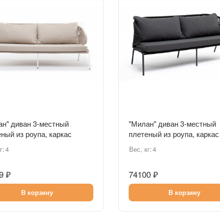
Быстрый просмотр
Быстрый просмотр
ан" диван 3-местный
"Милан" диван 3-местный
ный из роупа, каркас
плетеный из роупа, каркас
иний белый, роуп бежевый
алюминий темно-серый
г:
4
Вес, кг:
4
ый, ткань бежевая
(RAL7024), роуп темно-се
круглый, ткань темно-сера
9 ₽
74100 ₽
В корзину
В корзину