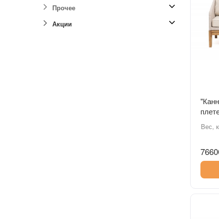
Прочее
Акции
"Канн
плете
дуб, 
Вес, к
ткан
7660