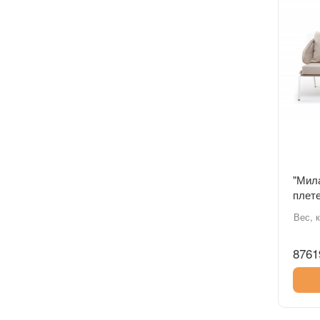
"Мил
плете
алюм
Вес, к
кругл
8761