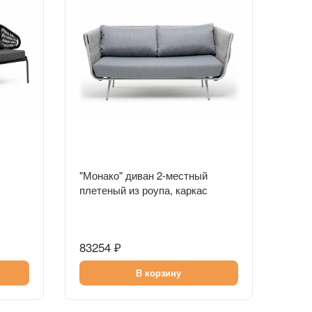
Быстрый просмотр
"Монако" диван 2-местный
плетеный из роупа, каркас
алюминий светло-серый, роуп
рый
светло-серый, ткань светло-
я
серая
83254 ₽
В корзину