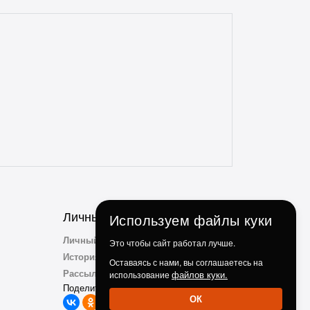
проблем. Консультанты всегда на связи,
отзывчивые и опытные. Особенно
понравилось, что консультант
ненавязчиво просит делиться личным
опытом использования и кулинарными
идеями по факту использования их
продукции. Ребята, вы молодцы!
Личный Кабинет
Используем файлы куки
Личный Кабинет
Это чтобы сайт работал лучше.
История заказов
Оставаясь с нами, вы соглашаетесь на
Рассылка
файлов куки.
использование
Поделиться с друзьми:
ОК