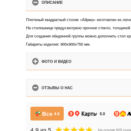
ОПИСАНИЕ
Плетеный квадратный столик «Айриш» изготовлен из легк
На столешнице предусмотрено прочное стекло, толщиной 
Для создания обеденной группы можно дополнить стол кр
Габариты изделия: 900х900х750 мм.
ФОТО И ВИДЕО
ОТЗЫВЫ О НАС
Все
4.9
5.0
4.9
из 5
На основе
905
оцен