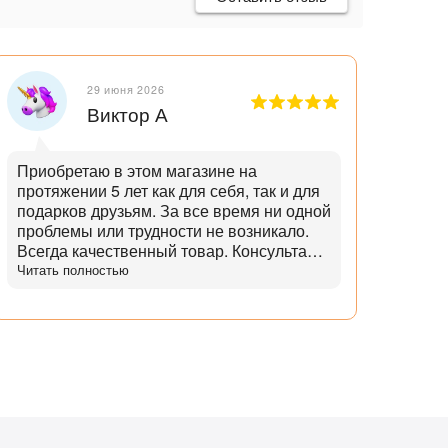
29 июня 2026
Виктор А
Приобретаю в этом магазине на
Отли
протяжении 5 лет как для себя, так и для
танд
подарков друзьям. За все время ни одной
и опытн
проблемы или трудности не возникало.
лучш
Всегда качественный товар. Консультант
нет,
помогает с выбором и советами. Советы
Читать полностью
дает не с целью "впарить", а вдумчивые и
практичные. Советует не то, что дороже,
а то что практичнее. Огромный выбор
аксессуаров и запчастей. Доставка
всегда в срок, с точностью до 5 минут.
Всегда полная комплектация и
отсутствие дефектов. Даже сложные
доставки с этим магазином всегда без