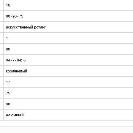
16
90×90×75
искусственный ротанг
1
90
94×7×94; 6
коричневый
17
75
90
алюминий