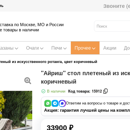
Звоните (
ть
ставка по Москве, МО и России
е товары в наличии
Казаны
Очаги
Печи
Прочее
Акции
До
теный из искусственного ротанга, цвет коричневый
"Айриш" стол плетеный из иск
коричневый
В наличии
Код товара:
15912
Ответим на вопросы о товаре и дос
Акция: гарантия лучшей цены на компл
33900 ₽