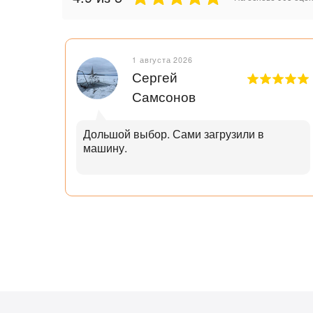
1 августа 2026
Сергей
Самсонов
рок.
Дольшой выбор. Сами загрузили в
машину.
ал с
узьям
ли
аю