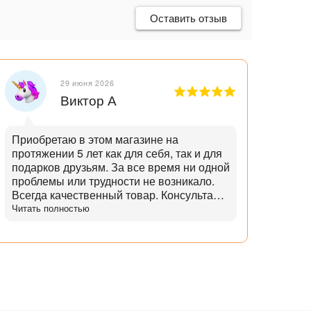
Оставить отзыв
29 июня 2026
Виктор А
Приобретаю в этом магазине на
Отли
протяжении 5 лет как для себя, так и для
танд
подарков друзьям. За все время ни одной
и опытн
проблемы или трудности не возникало.
лучш
Всегда качественный товар. Консультант
нет,
помогает с выбором и советами. Советы
Читать полностью
дает не с целью "впарить", а вдумчивые и
практичные. Советует не то, что дороже,
а то что практичнее. Огромный выбор
аксессуаров и запчастей. Доставка
всегда в срок, с точностью до 5 минут.
Всегда полная комплектация и
отсутствие дефектов. Даже сложные