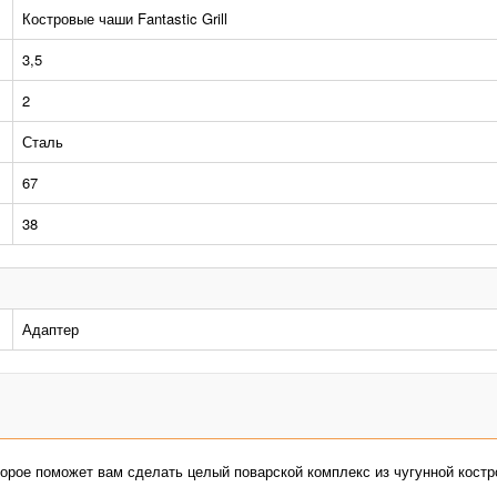
Костровые чаши Fantastic Grill
3,5
2
Сталь
67
38
Адаптер
оторое поможет вам сделать целый поварской комплекс из чугунной костр