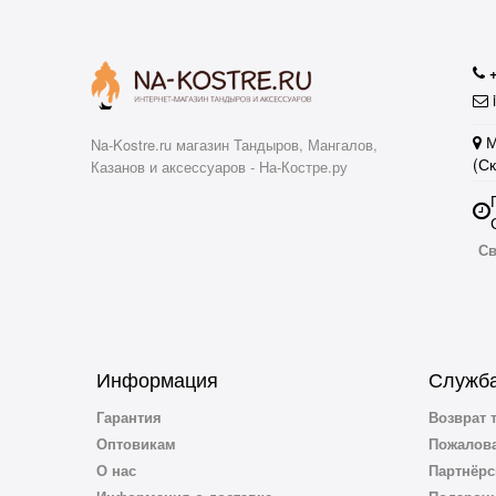
i
М
Na-Kostre.ru магазин Тандыров, Мангалов,
(С
Казанов и аксессуаров - На-Костре.ру
Св
Информация
Служба
Гарантия
Возврат 
Оптовикам
Пожалова
О нас
Партнёрс