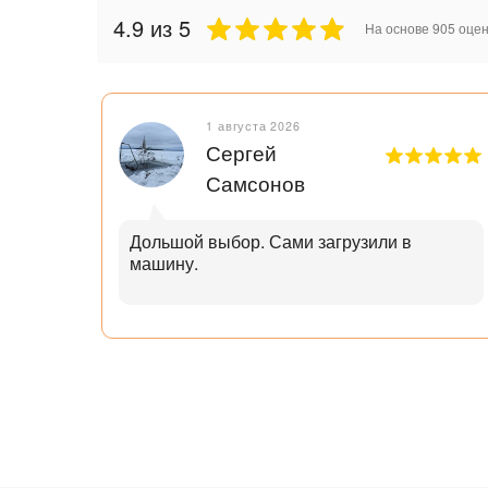
4.9
из 5
На основе
905
оцен
1 августа 2026
Сергей
Самсонов
рок.
Дольшой выбор. Сами загрузили в
машину.
ал с
узьям
ли
аю