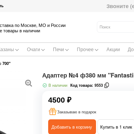
Звоните (
ть
ставка по Москве, МО и России
е товары в наличии
Казаны
Очаги
Печи
Прочее
Акции
До
 700"
Адаптер №4 ф380 мм "Fantasti
В наличии
Код товара:
9553
4500 ₽
Заказываю в подарок
Добавить в корзину
Купить в 1 клик