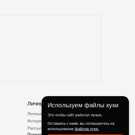
доставки с этим магазином всегда без
проблем. Консультанты всегда на связи,
отзывчивые и опытные. Особенно
понравилось, что консультант
ненавязчиво просит делиться личным
опытом использования и кулинарными
идеями по факту использования их
продукции. Ребята, вы молодцы!
Личный Кабинет
Используем файлы куки
Личный Кабинет
Это чтобы сайт работал лучше.
История заказов
Оставаясь с нами, вы соглашаетесь на
Рассылка
файлов куки.
использование
Поделиться с друзьми: