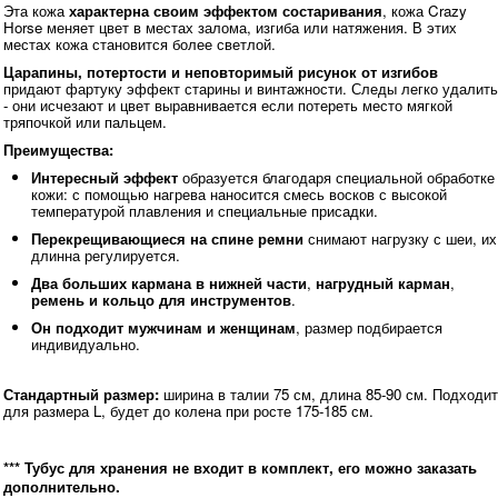
Эта кожа
характерна своим эффектом состаривания
, кожа Crazy
Horse меняет цвет в местах залома, изгиба или натяжения. В этих
местах кожа становится более светлой.
Царапины, потертости и неповторимый рисунок от изгибов
придают фартуку эффект старины и винтажности. Следы легко удалить
- они исчезают и цвет выравнивается если потереть место мягкой
тряпочкой или пальцем.
Преимущества:
Интересный эффект
образуется благодаря специальной обработке
кожи: с помощью нагрева наносится смесь восков с высокой
температурой плавления и специальные присадки.
Перекрещивающиеся на спине ремни
снимают нагрузку с шеи, их
длинна регулируется.
Два больших кармана в нижней части
,
нагрудный карман
,
ремень и кольцо для инструментов
.
Он подходит мужчинам и женщинам
, размер подбирается
индивидуально.
Стандартный размер:
ширина в талии 75 см, длина 85-90 см. Подходит
для размера L, будет до колена при росте 175-185 см.
*** Тубус для хранения не входит в комплект, его можно заказать
дополнительно.