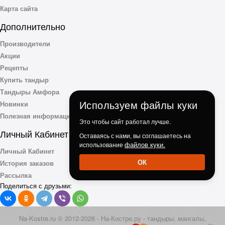
Карта сайта
Дополнительно
Производители
Акции
Рецепты
Купить тандыр
Тандыры Амфора
Используем файлы куки
Новинки
Полезная информация
Это чтобы сайт работал лучше.
Личный Кабинет
Оставаясь с нами, вы соглашаетесь на
файлов куки.
использование
Личный Кабинет
ОК
История заказов
Рассылка
Поделиться с друзьми:
Na-Kostre.ru © 2012-2026 - На-Костре.ру - тандыры, мангалы,