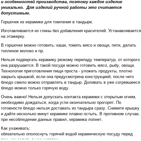
и особенностей производства, поэтому каждое изделие
уникально. Для изделий ручной работы это считается
допустимым.
Горшочек из керамики для томления в тандыре.
Изготавливается из глины без добавления красителей. Устанавливается
на этажерку.
В горшочке можно готовить: каши, томить мясо и овощи, пити, делать
топленое молоко и пр.
Нельзя подвергать керамику резкому перепаду температур, от которого
она разрушается. В такой посуде можно готовить мясо, рыбу, овощи.
Технология приготовления пищи проста - уложить продукты, плотно
закрыть крышкой, если она предусмотрена конструкцией, после чего
блюдо смело можно отправлять в тандыр. Доливать в уже согревшееся
блюдо можно только горячую воду.
Очень важно! Нельзя допускать контакта керамики с открытым огнем,
необходимо дождаться, когда угли окончательно прогорят. По
готовности блюдо нельзя доставать из тандыра сразу. Снимите крышку
и дайте несколько минут керамике плавно остыть. В противном случае,
при несоблюдении данных правил, керамика лопнет.
Как ухаживать:
обязательно ополоснуть горячей водой керамическую посуду перед
тем, как залить в нее кипяток;