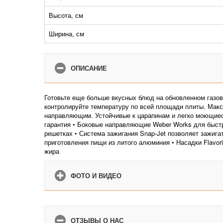
Высота, см
Ширина, см
ОПИСАНИЕ
Готовьте еще больше вкусных блюд на обновленном газово
контролируйте температуру по всей площади плиты. Мак
направляющим. Устойчивые к царапинам и легко моющиеся
гарантия • Боковые направляющие Weber Works для быстр
решетках • Система зажигания Snap-Jet позволяет зажиг
приготовления пищи из литого алюминия • Насадки Flavo
жира
ФОТО И ВИДЕО
ОТЗЫВЫ О НАС