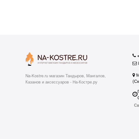
аю
i
М
Na-Kostre.ru магазин Тандыров, Мангалов,
(С
Казанов и аксессуаров - На-Костре.ру
Св