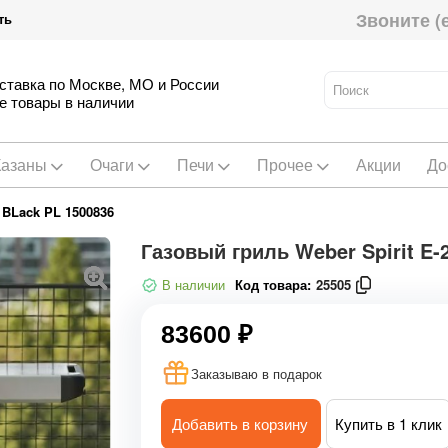
Звоните (
ть
ставка по Москве, МО и России
е товары в наличии
Казаны
Очаги
Печи
Прочее
Акции
До
 BLack PL 1500836
Газовый гриль Weber Spirit E-
В наличии
Код товара:
25505
83600 ₽
Заказываю в подарок
Добавить в корзину
Купить в 1 клик