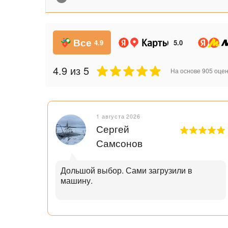
Все
4.9
5.0
4.9
из 5
На основе
905
оцен
1 августа 2026
Сергей
Самсонов
рок.
Дольшой выбор. Сами загрузили в
машину.
ал с
узьям
ли