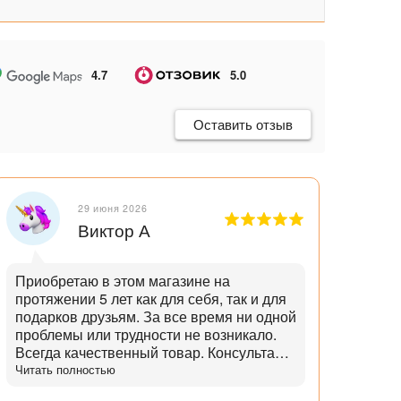
4.7
5.0
Оставить отзыв
29 июня 2026
Виктор А
Приобретаю в этом магазине на
Отли
протяжении 5 лет как для себя, так и для
танд
подарков друзьям. За все время ни одной
и опытн
проблемы или трудности не возникало.
лучш
Всегда качественный товар. Консультант
нет,
помогает с выбором и советами. Советы
Читать полностью
дает не с целью "впарить", а вдумчивые и