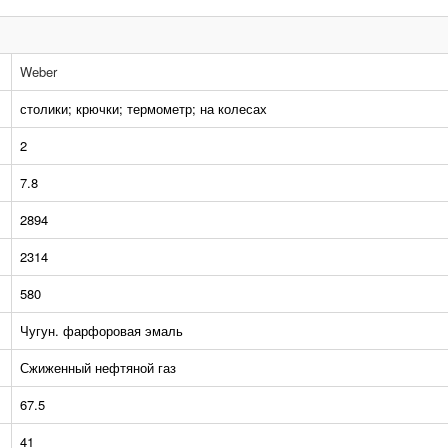
Weber
столики; крючки; термометр; на колесах
2
7.8
2894
2314
580
Чугун. фарфоровая эмаль
Сжиженный нефтяной газ
67.5
41