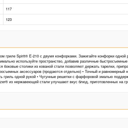
117
123
м гриле Spirit® E-210 с двумя конфорками. Зажигайте конфорки одной 
симально используйте пространство, добавив различные быстросъемные 
 боковые столики из кованой стали позволяют держать тарелки, приправ
осъемных аксессуаров (продаются отдельно) • Точный и равномерный н
ать гриль одной рукой • Чугунные решетки с фарфоровой эмалью поддер
rizer® из нержавеющей стали улучшают вкус блюд, приготовленных на г