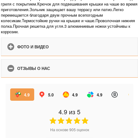
гриля с покрытием.Крючок для подвешивания крышки на чаше во время
приготовления.Зольник защищает вашу террасу или патио.Легко
перемещается благодаря двум прочным всепогодным
колесикам.Термостойкие ручки на крышке и чаше.Проволочная нижняя
полка.Прочная решетка для угля.3 алюминиевые ножки устойчивы к
коррозии.
ФОТО И ВИДЕО
ОТЗЫВЫ О НАС
4.9
5.0
4.9
4.9
4.9
из 5
На основе
905
оценок