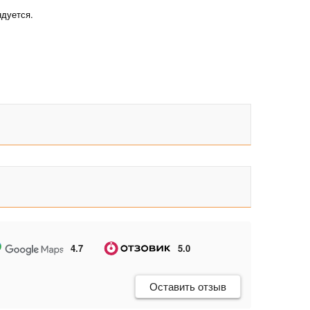
ндуется.
ана имеет свои особенности и четкий алгоритм
азана, его необходимо продержать на огне час-полтора.
поворачивать его к ушку. Если от казана исходит голубой
игаться заводское масло. Это абсолютно нормальный
ие можно насыпать в казан соли. Засыпать нужно либо до
 по всей поверхности. Соль вытянет техническое масло и
ходимо выбросить, она более не пригодна к
ать казану остыть естественным путем. Нельзя ускорять
й, иначе изделие может расколоться.
казан снова нужно поставить на огонь, налить 200-500 мл
4.7
5.0
бъема). Когда масло начнет нагреваться, необходимо взять
поливать им всю внутреннюю поверхность, в том числе и
Оставить отзыв
не начнет дымиться. Но маслу нельзя давать закипеть, это