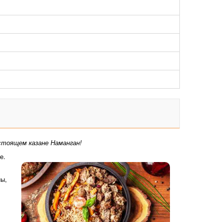
стоящем казане Наманган!
ре.
ны,