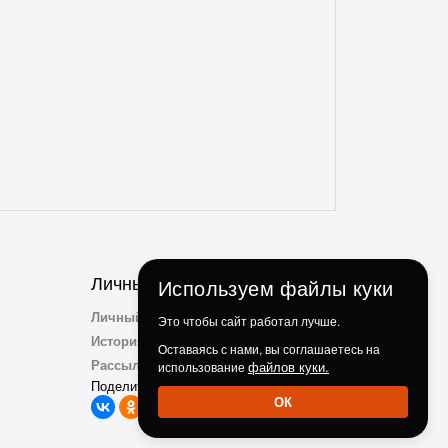
понравилось, что консультант
ненавязчиво просит делиться личным
опытом использования и кулинарными
идеями по факту использования их
продукции. Ребята, вы молодцы!
Личный Кабинет
Используем файлы куки
Личный Кабинет
Это чтобы сайт работал лучше.
История заказов
Оставаясь с нами, вы соглашаетесь на
Рассылка
файлов куки.
использование
Поделиться с друзьми:
ОК