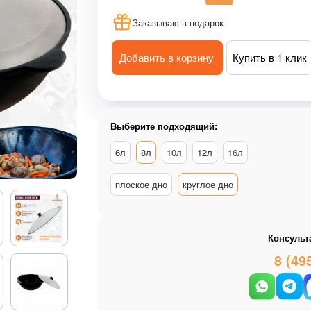
Заказываю в подарок
Добавить в корзину
Купить в 1 клик
Выберите подходящий:
6л
8л
10л
12л
16л
плоское дно
круглое дно
Консульт
8 (49