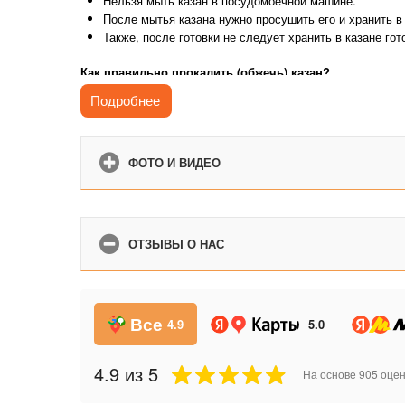
Нельзя мыть казан в посудомоечной машине.
После мытья казана нужно просушить его и хранить в
Также, после готовки не следует хранить в казане го
Как правильно прокалить (обжечь) казан?
Подробнее
ФОТО И ВИДЕО
ОТЗЫВЫ О НАС
Все
4.9
5.0
4.9
из 5
На основе
905
оцен