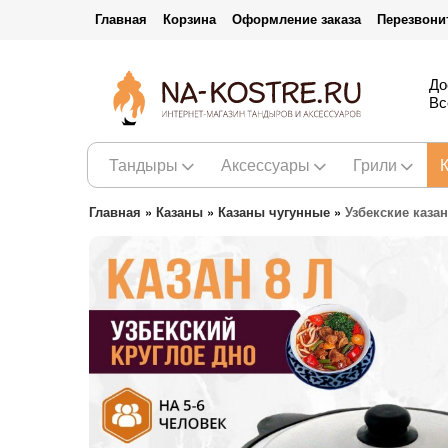
Главная
Корзина
Оформление заказа
Перезвони
До
Вс
Тандыры
Аксессуары
Грили
Главная
»
Казаны
»
Казаны чугунные
»
Узбекские каза