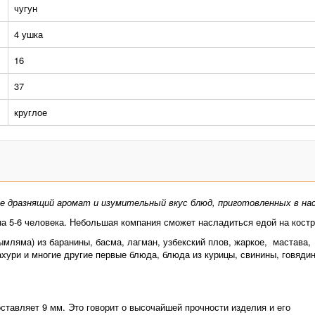
чугун
4 ушка
16
37
круглое
те дразнящий аромат и изумительный вкус блюд, приготовленных в на
на 5-6 человека. Небольшая компания сможет насладиться едой на кост
ымляма) из баранины, басма, лагман, узбекский плов, жаркое, мастава,
хури и многие другие первые блюда, блюда из курицы, свинины, говяди
оставляет 9 мм. Это говорит о высочайшей прочности изделия и его