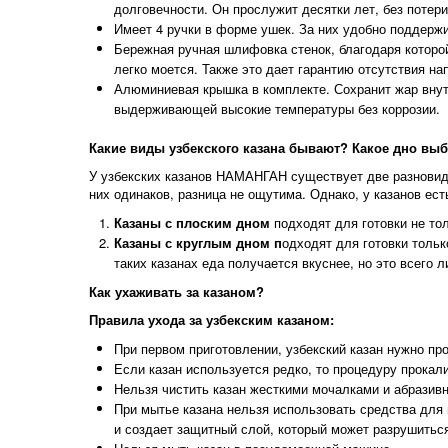
долговечности. Он прослужит десятки лет, без потер
Имеет 4 ручки в форме ушек. За них удобно поддержи
Бережная ручная шлифовка стенок, благодаря которой 
легко моется. Также это дает гарантию отсутствия на
Алюминиевая крышка в комплекте. Сохранит жар внутр
выдерживающей высокие температуры без коррозии.
Какие виды узбекского казана бывают? Какое дно вы
У узбекских казанов НАМАНГАН существует две разновидно
них одинаков, разница не ощутима. Однако, у казанов ест
Казаны с плоским дном
подходят для готовки не тол
Казаны с круглым дном п
одходят для готовки тольк
таких казанах еда получается вкуснее, но это всего 
Как ухаживать за казаном?
Правила ухода за узбекским казаном:
При первом приготовлении, узбекский казан нужно про
Если казан используется редко, то процедуру прокал
Нельзя чистить казан жесткими мочалками и абразив
При мытье казана нельзя использовать средства для 
и создает защитный слой, который может разрушиться