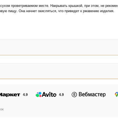
 сухом проветриваемом месте. Накрывать крышкой, при этом, не рекоме
товую пищу. Она начнет окисляться, что приведет к ржавению изделия.
Первое прокаливание каз
действий:
В зависимости от объема к
Каждые 10-15 минут нужно 
дымок, значит начало выж
процесс.
Чтобы улучшить прогреван
краев, либо толстым слоем
после прогревания ее необ
использованию.
После прогревания нужно д
процесс, заливая его водо
После полного остывания, 
4.9
4.9
масла (в зависимости от о
шумовку и набирая масло 
ок
ушки и дужки, пока масло 
важно!