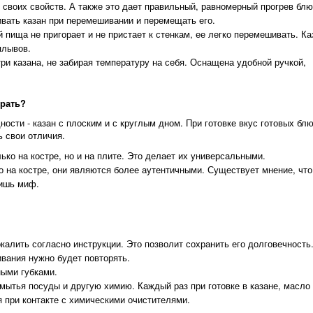
и своих свойств. А также это дает правильный, равномерный прогрев блю
вать казан при перемешивании и перемещать его.
пища не пригорает и не пристает к стенкам, ее легко перемешивать. Ка
плывов.
и казана, не забирая температуру на себя. Оснащена удобной ручкой,
брать?
сти - казан с плоским и с круглым дном. При готовке вкус готовых блю
ь свои отличия.
ько на костре, но и на плите. Это делает их универсальными.
о на костре, они являются более аутентичными. Существует мнение, что
лишь миф.
калить согласно инструкции. Это позволит сохранить его долговечность
ивания нужно будет повторять.
ными губками.
мытья посуды и другую химию. Каждый раз при готовке в казане, масло
 при контакте с химическими очистителями.