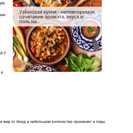
да.
зан
д у
 в
.
 и жир от блюд в небольшом количестве проникает в поры