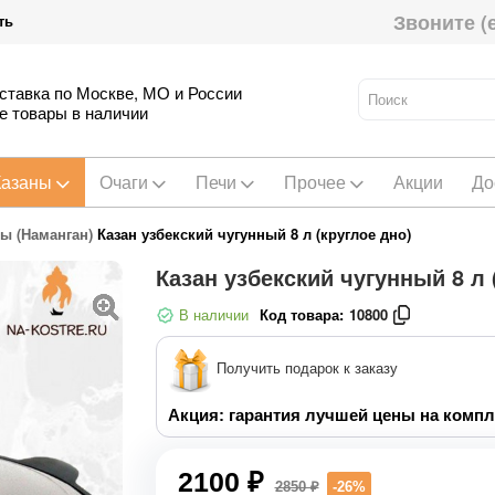
Звоните (
ть
ставка по Москве, МО и России
е товары в наличии
Казаны
Очаги
Печи
Прочее
Акции
До
ны (Наманган)
Казан узбекский чугунный 8 л (круглое дно)
Казан узбекский чугунный 8 л 
В наличии
Код товара:
10800
Получить подарок к заказу
Акция: гарантия лучшей цены на компл
2100 ₽
2850 ₽
-26%