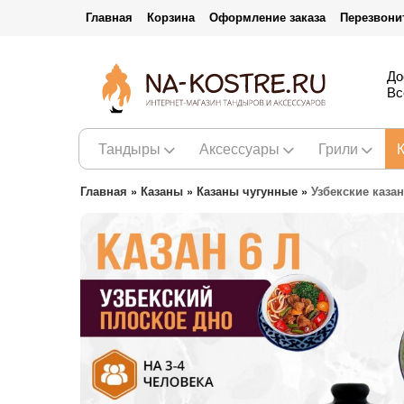
Главная
Корзина
Оформление заказа
Перезвони
До
Вс
Тандыры
Аксессуары
Грили
Главная
»
Казаны
»
Казаны чугунные
»
Узбекские каза