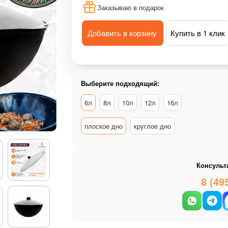
Заказываю в подарок
Добавить в корзину
Купить в 1 клик
Выберите подходящий:
6л
8л
10л
12л
16л
плоское дно
круглое дно
Консульт
8 (49