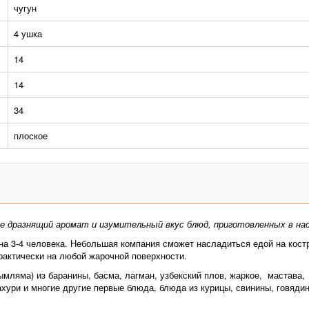
чугун
4 ушка
14
14
34
плоское
те дразнящий аромат и изумительный вкус блюд, приготовленных в на
на 3-4 человека. Небольшая компания сможет насладиться едой на кост
практически на любой жарочной поверхности.
ымляма) из баранины, басма, лагман, узбекский плов, жаркое, мастава,
хури и многие другие первые блюда, блюда из курицы, свинины, говяди