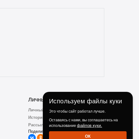
проблем. Консультанты всегда на связи,
отзывчивые и опытные. Особенно
понравилось, что консультант
ненавязчиво просит делиться личным
опытом использования и кулинарными
идеями по факту использования их
продукции. Ребята, вы молодцы!
Личный Кабинет
Используем файлы куки
Личный Кабинет
Это чтобы сайт работал лучше.
История заказов
Оставаясь с нами, вы соглашаетесь на
Рассылка
файлов куки.
использование
Поделиться с друзьми:
ОК