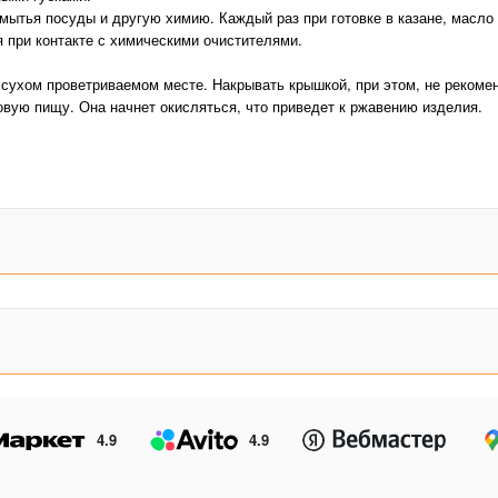
мытья посуды и другую химию. Каждый раз при готовке в казане, масло
 при контакте с химическими очистителями.
 сухом проветриваемом месте. Накрывать крышкой, при этом, не рекоме
товую пищу. Она начнет окисляться, что приведет к ржавению изделия.
Первое прокаливание каз
действий:
В зависимости от объема к
Каждые 10-15 минут нужно 
дымок, значит начало выж
процесс.
Чтобы улучшить прогреван
краев, либо толстым слоем
после прогревания ее необ
использованию.
После прогревания нужно д
процесс, заливая его водо
4.9
4.9
После полного остывания, 
масла (в зависимости от о