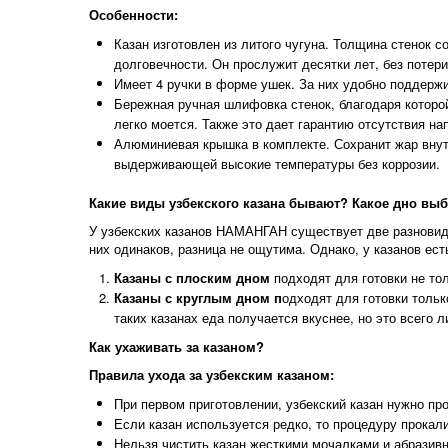
Особенности:
Казан изготовлен из литого чугуна. Толщина стенок с
долговечности. Он прослужит десятки лет, без потер
Имеет 4 ручки в форме ушек. За них удобно поддержи
Бережная ручная шлифовка стенок, благодаря которой 
легко моется. Также это дает гарантию отсутствия на
Алюминиевая крышка в комплекте. Сохранит жар внутр
выдерживающей высокие температуры без коррозии.
Какие виды узбекского казана бывают? Какое дно вы
У узбекских казанов НАМАНГАН существует две разновидно
них одинаков, разница не ощутима. Однако, у казанов ест
Казаны с плоским дном
подходят для готовки не тол
Казаны с круглым дном п
одходят для готовки тольк
таких казанах еда получается вкуснее, но это всего 
Как ухаживать за казаном?
Правила ухода за узбекским казаном:
При первом приготовлении, узбекский казан нужно про
Если казан используется редко, то процедуру прокал
Нельзя чистить казан жесткими мочалками и абразив