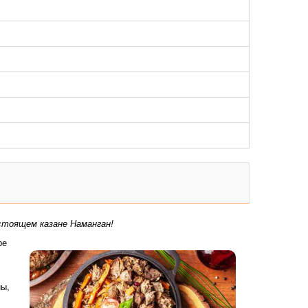
стоящем казане Наманган!
ре
ны,