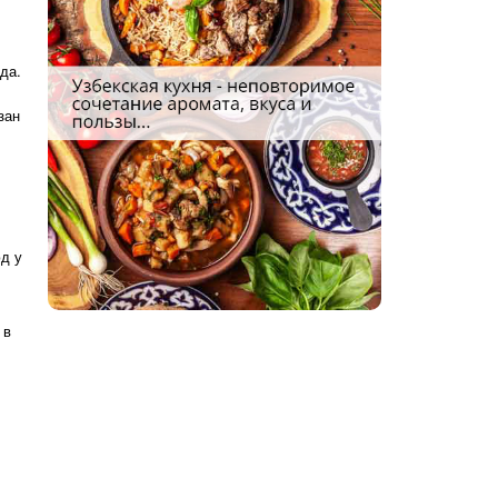
да.
зан
д у
 в
.