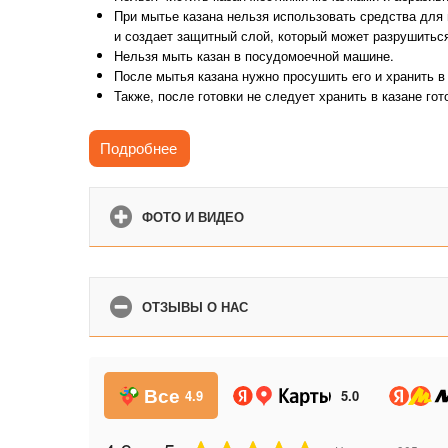
При мытье казана нельзя использовать средства для 
и создает защитный слой, который может разрушиться
Нельзя мыть казан в посудомоечной машине.
После мытья казана нужно просушить его и хранить в
Также, после готовки не следует хранить в казане го
Как правильно прокалить (обжечь) казан?
Подробнее
ФОТО И ВИДЕО
ОТЗЫВЫ О НАС
Все
4.9
5.0