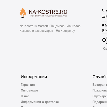
i
М
Na-Kostre.ru магазин Тандыров, Мангалов,
(С
Казанов и аксессуаров - На-Костре.ру
Св
Информация
Служба
Гарантия
Возврат 
Оптовикам
Пожалова
О нас
Партнёрс
Информация о доставке
Подароч