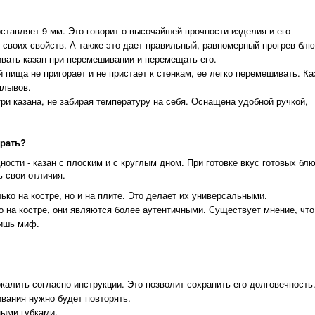
оставляет 9 мм. Это говорит о высочайшей прочности изделия и его
и своих свойств. А также это дает правильный, равномерный прогрев блю
вать казан при перемешивании и перемещать его.
пища не пригорает и не пристает к стенкам, ее легко перемешивать. Ка
плывов.
и казана, не забирая температуру на себя. Оснащена удобной ручкой,
брать?
сти - казан с плоским и с круглым дном. При готовке вкус готовых блю
ь свои отличия.
ько на костре, но и на плите. Это делает их универсальными.
о на костре, они являются более аутентичными. Существует мнение, что
лишь миф.
калить согласно инструкции. Это позволит сохранить его долговечность
ивания нужно будет повторять.
ными губками.