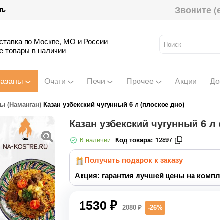
Звоните (
ть
ставка по Москве, МО и России
е товары в наличии
Казаны
Очаги
Печи
Прочее
Акции
До
ны (Наманган)
Казан узбекский чугунный 6 л (плоское дно)
Казан узбекский чугунный 6 л 
В наличии
Код товара:
12897
Получить подарок к заказу
Акция: гарантия лучшей цены на компл
1530 ₽
2080 ₽
-26%