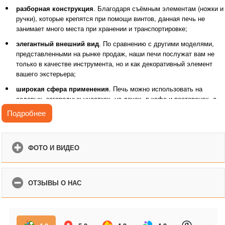
разборная конструкция
. Благодаря съёмным элементам (ножки и
ручки), которые крепятся при помощи винтов, данная печь не
занимает много места при хранении и транспортировке;
элегантный внешний вид
. По сравнению с другими моделями,
представленными на рынке продаж, наши печи послужат вам не
только в качестве инструмента, но и как декоративный элемент
вашего экстерьера;
широкая сфера применения
. Печь можно использовать на
садовых, загородных участках, на дачах, в кафе и ресторанах, а
также на любых площадках на открытом воздухе.
Подробнее
Особенности:
материал
. Печь выполнена из высококачественной
ФОТО И ВИДЕО
конструкционной стали, благодаря чему она не прогорит и
прослужит вам в течение долгого периода времени;
высота печи
. В отличие от печей других компаний, высота наших
ОТЗЫВЫ О НАС
печей соответствует необходимым требованиям, что обеспечивает
качественное приготовление пищи;
конструкция
. Ручка дверцы выполнена из дерева, благодаря чему
вы не обожжётесь. А отверстия в нижней части печи обеспечат