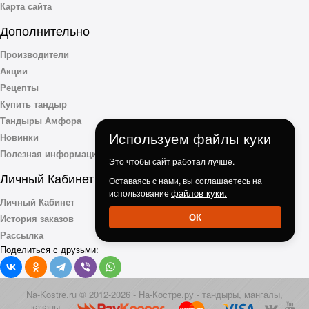
Карта сайта
Дополнительно
Производители
Акции
Рецепты
Купить тандыр
Тандыры Амфора
Используем файлы куки
Новинки
Полезная информация
Это чтобы сайт работал лучше.
Личный Кабинет
Оставаясь с нами, вы соглашаетесь на
файлов куки.
использование
Личный Кабинет
ОК
История заказов
Рассылка
Поделиться с друзьми:
Na-Kostre.ru © 2012-2026 - На-Костре.ру - тандыры, мангалы,
казаны