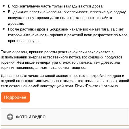
В горизонтальную часть трубы закладываются дрова.
Выдвижная пластина-колосник обеспечивает непрерывную подачу
воздуха в зону горения даже если топка полностью забита
дровами.
После растопки дров в L-образном канале возникает тяга, за счет
которой интенсивность горения в ракетной печи возрастает по мере
прогрева корпуса.
Таким образом, принцип работы реактивной печи заключается в
использовании энергии естественного потока восходящих продуктов
горения. Чем выше температура стенок топливника, тем древесина
горит интенсивнее, а пламя становится мощнее.
Данная печь отличается своей экономичностью в потреблении дров и
отдачей на выходе максимального количества тепла за счет реактивной
тяги созданной самой конструкцией печи. Печь “Ракета 3” отлично
подойдет для охотников, рыболовов и любителей отдохнуть на
природе, даче.
Подробнее
Казан продается отдельно.
ФОТО И ВИДЕО