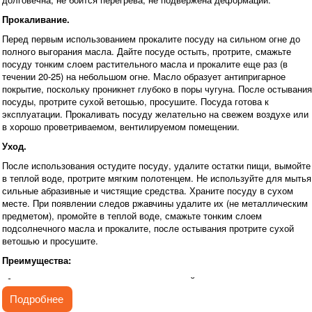
Прокаливание.
Перед первым использованием прокалите посуду на сильном огне до
полного выгорания масла. Дайте посуде остыть, протрите, смажьте
посуду тонким слоем растительного масла и прокалите еще раз (в
течении 20-25) на небольшом огне. Масло образует антипригарное
покрытие, поскольку проникнет глубоко в поры чугуна. После остывания
посуды, протрите сухой ветошью, просушите. Посуда готова к
эксплуатации. Прокаливать посуду желательно на свежем воздухе или
в хорошо проветриваемом, вентилируемом помещении.
Уход.
После использования остудите посуду, удалите остатки пищи, вымойте
в теплой воде, протрите мягким полотенцем. Не используйте для мытья
сильные абразивные и чистящие средства. Храните посуду в сухом
месте. При появлении следов ржавчины удалите их (не металлическим
предметом), промойте в теплой воде, смажьте тонким слоем
подсолнечного масла и прокалите, после остывания протрите сухой
ветошью и просушите.
Преимущества:
повышенная долговечность и износостойкость;
природное антипригарное покрытие;
Подробнее
высокая теплопроводность и эргономичность;