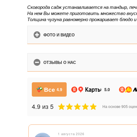
Сковорода садж устанавливается на тандыр, печь,
На нем Вы можете приготовить множество вкусне
Толщина чугуна равномерно прожаривает блюдо и
ФОТО И ВИДЕО
ОТЗЫВЫ О НАС
Все
4.9
5.0
4.9
из 5
На основе
905
оцен
1 августа 2026