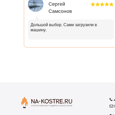
Сергей
Самсонов
рок.
Дольшой выбор. Сами загрузили в
машину.
ал с
узьям
ли
аю
i