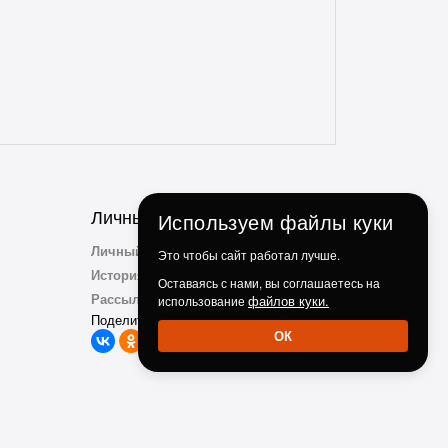
идеями по факту использования их
продукции. Ребята, вы молодцы!
Личный Кабинет
Используем файлы куки
Личный Кабинет
Это чтобы сайт работал лучше.
История заказов
Оставаясь с нами, вы соглашаетесь на
Рассылка
файлов куки.
использование
Поделиться с друзьми:
ОК