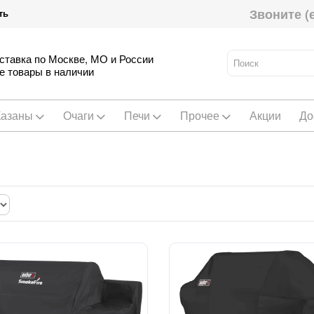
Звоните (
ть
ставка по Москве, МО и России
е товары в наличии
Казаны
Очаги
Печи
Прочее
Акции
До