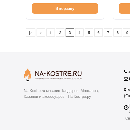
В корзину
|<
<
1
2
3
4
5
6
7
8
9
i
М
Na-Kostre.ru магазин Тандыров, Мангалов,
(С
Казанов и аксессуаров - На-Костре.ру
Св