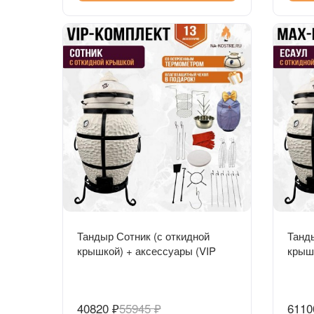
Быстрый просмотр
Тандыр Сотник (с откидной
Танды
крышкой) + аксессуары (VIP
крыш
комплект)
компл
40820 ₽
55945 ₽
6110