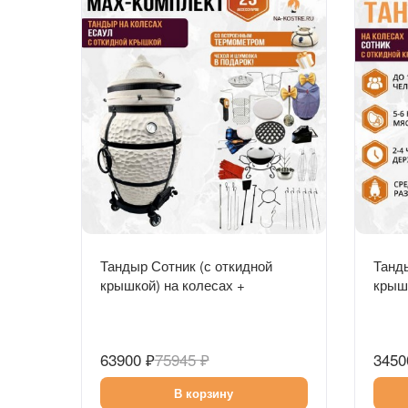
Быстрый просмотр
Тандыр Сотник (с откидной
Танды
крышкой) на колесах +
крышк
аксессуары (MAX комплект)
63900 ₽
75945 ₽
3450
В корзину