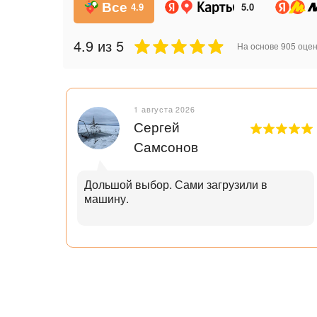
Все
4.9
5.0
4.9
из 5
На основе
905
оцен
1 августа 2026
Сергей
Самсонов
рок.
Дольшой выбор. Сами загрузили в
машину.
ал с
узьям
ли
аю