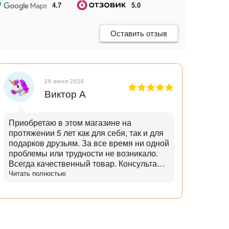
4.7
5.0
Оставить отзыв
29 июня 2026
Виктор А
Приобретаю в этом магазине на
Отли
протяжении 5 лет как для себя, так и для
танд
подарков друзьям. За все время ни одной
и опытн
проблемы или трудности не возникало.
лучш
Всегда качественный товар. Консультант
нет,
помогает с выбором и советами. Советы
Читать полностью
дает не с целью "впарить", а вдумчивые и
практичные. Советует не то, что дороже,
а то что практичнее. Огромный выбор
аксессуаров и запчастей. Доставка
всегда в срок, с точностью до 5 минут.