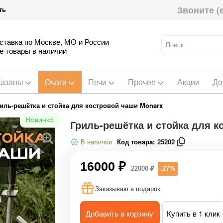
Звоните (
ть
ставка по Москве, МО и России
е товары в наличии
Казаны
Очаги
Печи
Прочее
Акции
До
иль-решётка и стойка для костровой чаши Monarx
Гриль-решётка и стойка для к
В наличии
Код товара:
25202
16000 ₽
22000 ₽
-27%
Заказываю в подарок
Добавить в корзину
Купить в 1 клик