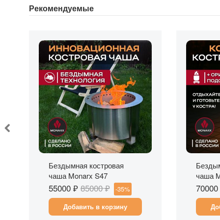
Рекомендуемые
Быстрый просмотр
Бы
Бездымная костровая
Бездым
чаша Monarx S47
чаша M
подста
55000 ₽
85000 ₽
70000
-35%
Добавить в корзину
До