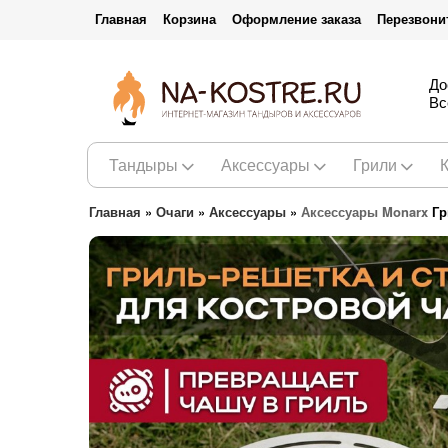
Главная
Корзина
Оформление заказа
Перезвони
До
Вс
Тандыры
Аксессуары
Грили
Главная
»
Очаги
»
Аксессуары
»
Аксессуары Monarx
Гр