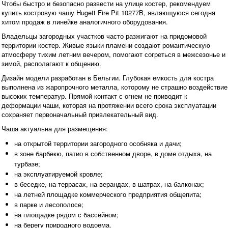
Чтобы быстро и безопасно развести на улице костер, рекомендуем
купить костровую чашу Hugett Fire Pit 10277B, являющуюся сегодня
хитом продаж в линейке аналогичного оборудования.
Владельцы загородных участков часто разжигают на придомовой
территории костер. Живые языки пламени создают романтическую
атмосферу тихим летним вечером, помогают согреться в межсезонье и
зимой, располагают к общению.
Дизайн модели разработан в Бельгии. Глубокая емкость для костра
выполнена из жаропрочного металла, которому не страшно воздействие
высоких температур. Прямой контакт с огнем не приводит к
деформации чаши, которая на протяжении всего срока эксплуатации
сохраняет первоначальный привлекательный вид.
Чаша актуальна для размещения:
на открытой территории загородного особняка и дачи;
в зоне барбекю, патио в собственном дворе, в доме отдыха, на
турбазе;
на эксплуатируемой кровле;
в беседке, на террасах, на верандах, в шатрах, на балконах;
на летней площадке коммерческого предприятия общепита;
в парке и лесополосе;
на площадке рядом с бассейном;
на берегу природного водоема.