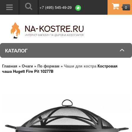
+7 (495) 545-49-29
0
КАТАЛОГ
Главная
»
Очаги
»
По формам
»
Чаши для костра
Костровая
чаша Hugett Fire Pit 10277B