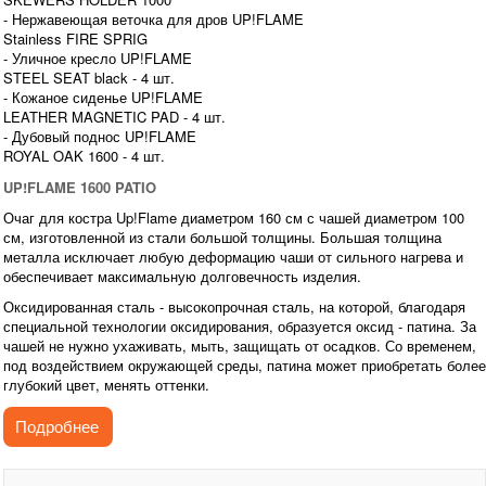
- Нержавеющая веточка для дров UP!FLAME
Stainless FIRE SPRIG
- Уличное кресло UP!FLAME
STEEL SEAT black - 4 шт.
- Кожаное сиденье UP!FLAME
LEATHER MAGNETIC PAD - 4 шт.
- Дубовый поднос UP!FLAME
ROYAL OAK 1600 - 4 шт.
UP!FLAME 1600 PATIO
Очаг для костра Up!Flame диаметром 160 см с чашей диаметром 100
см, изготовленной из стали большой толщины. Большая толщина
металла исключает любую деформацию чаши от сильного нагрева и
обеспечивает максимальную долговечность изделия.
Оксидированная сталь - высокопрочная сталь, на которой, благодаря
специальной технологии оксидирования, образуется оксид - патина. За
чашей не нужно ухаживать, мыть, защищать от осадков. Со временем,
под воздействием окружающей среды, патина может приобретать более
глубокий цвет, менять оттенки.
Обновить внешний вид и смыть остатки сгоревшей древесины можно
Подробнее
мойкой высокого давления на любых режимах. Возможно обновление и
чистка абразивными губками.
Чаша для костра украшена эмблемой Up!Flame из нержавеющей стали