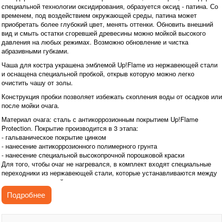
специальной технологии оксидирования, образуется оксид - патина. Со
временем, под воздействием окружающей среды, патина может
приобретать более глубокий цвет, менять оттенки. Обновить внешний
вид и смыть остатки сгоревшей древесины можно мойкой высокого
давления на любых режимах. Возможно обновление и чистка
абразивными губками.
Чаша для костра украшена эмблемой Up!Flame из нержавеющей стали
и оснащена специальной пробкой, открыв которую можно легко
очистить чашу от золы.
Конструкция пробки позволяет избежать скопления воды от осадков или
после мойки очага.
Материал очага: сталь с антикоррозионным покрытием Up!Flame
Protection. Покрытие производится в 3 этапа:
- гальваническое покрытие цинком
- нанесение антикоррозионного полимерного грунта
- нанесение специальной высокопрочной порошковой краски
Для того, чтобы очаг не нагревался, в комплект входят специальные
переходники из нержавеющей стали, которые устанавливаются между
основанием и чашей.
Подробнее
Очаг можно мыть неабразивными моющими средствами.
Очаг Up!Flame Patio упакован в надежные ящики, которые полностью
исключают повреждения при перевозке. Вы можете пользоваться