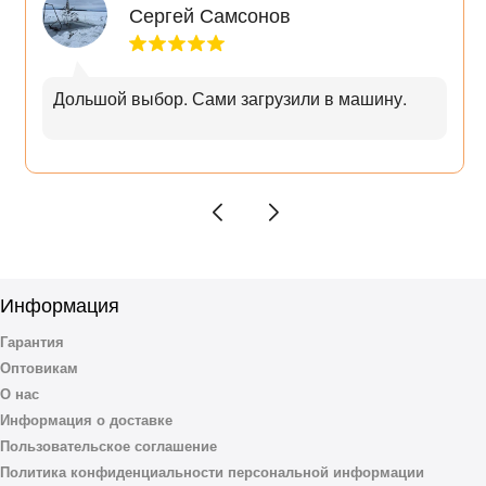
Разработано в Бельгии
Сергей Самсонов
Все изделия Up!Flame разработаны дизайнерами бренда в городе Гент.
Производство расположено в Бельгии и в других странах Европы.
Очаги и чаши бренда Up!Flame разработаны сотрудниками
Дольшой выбор. Сами загрузили в машину.
бельгийской дизайнерской студии, расположенной в городе Гент.
Дизайн каждой модели является уникальным и запатентованным.
Студия специализируется на изделиях, в которых используется
живой огонь - очаги, камины, кострища и другие. Философия создания
каждой модели - дизайн, функциональность надежность и
безопасность.
Отличительная особенность всех моделей бренда: безупречное
исполнение и максимальная толщина стали в деталях,
соприкасающихся с огнём.
Информация
Гарантия
Оптовикам
О нас
Информация о доставке
Пользовательское соглашение
Политика конфиденциальности персональной информации