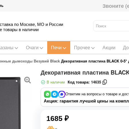
Звоните (
ть
ставка по Москве, МО и России
е товары в наличии
Казаны
Очаги
Печи
Прочее
Акции
До
енные дымоходы Везувий Black
Декоративная пластина BLACK 0-5*
Декоративная пластина BLACK
В наличии
Код товара:
14635
Ответим на вопросы о товаре и дос
Акция: гарантия лучшей цены на компл
1685 ₽