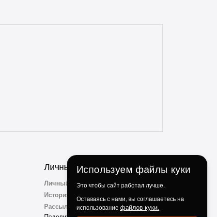
доставки с этим магазином всегда без
проблем. Консультанты всегда на связи,
отзывчивые и опытные. Особенно
понравилось, что консультант
ненавязчиво просит делиться личным
опытом использования и кулинарными
идеями по факту использования их
продукции. Ребята, вы молодцы!
Личный Кабинет
Используем файлы куки
Личный Кабинет
Это чтобы сайт работал лучше.
История заказов
Оставаясь с нами, вы соглашаетесь на
Рассылка
файлов куки.
использование
Поделиться с друзьми: