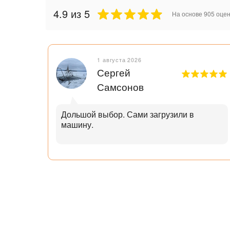
4.9
из 5
На основе
905
оцен
1 августа 2026
Сергей
Самсонов
рок.
Дольшой выбор. Сами загрузили в
машину.
ал с
узьям
ли
аю