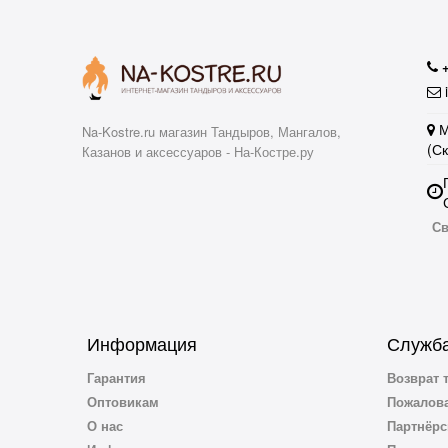
i
М
Na-Kostre.ru магазин Тандыров, Мангалов,
(С
Казанов и аксессуаров - На-Костре.ру
Св
Информация
Служба
Гарантия
Возврат 
Оптовикам
Пожалова
О нас
Партнёрс