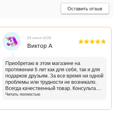
Оставить отзыв
29 июня 2026
Виктор А
Приобретаю в этом магазине на
Отли
протяжении 5 лет как для себя, так и для
танд
подарков друзьям. За все время ни одной
и опытн
проблемы или трудности не возникало.
лучш
Всегда качественный товар. Консультант
нет,
помогает с выбором и советами. Советы
Читать полностью
дает не с целью "впарить", а вдумчивые и
практичные. Советует не то, что дороже,
а то что практичнее. Огромный выбор
аксессуаров и запчастей. Доставка
всегда в срок, с точностью до 5 минут.
Всегда полная комплектация и
отсутствие дефектов. Даже сложные