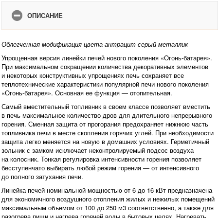
ОПИСАНИЕ
Облегченная модификация цвета антрацит-серый металлик
Упрощенная версия линейки печей нового поколения «Огонь-батарея».
При максимальном сокращении количества декоративных элементов
и некоторых конструктивных упрощениях печь сохраняет все
теплотехнические характеристики популярной печи нового поколения
«Огонь-батарея». Основная ее функция — отопительная.
Самый вместительный топливник в своем классе позволяет вместить
в печь максимальное количество дров для длительного непрерывного
горения. Сменная защита от прогорания предохраняет нижнюю часть
топливника печи в месте скопления горячих углей. При необходимости
защита легко меняется на новую в домашних условиях. Герметичный
зольник с замком исключает неконтролируемый подсос воздуха
на колосник. Тонкая регулировка интенсивности горения позволяет
бесступенчато выбирать любой режим горения — от интенсивного
до полного затухания печи.
Линейка печей номинальной мощностью от 6 до 16 кВт предназначена
для экономичного воздушного отопления жилых и нежилых помещений
максимальным объемом от 100 до 250 м3 соответственно, а также для
разогрева пищи и нагрева горячей воды в бытовых целях. Нагревать