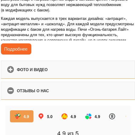
воду для бытовых нужд позволяет нержавеющий теплообменник
(в модификациях с баком).
Каждая модель выпускается в трех вариантах дизайна: «антрацит»,
«антрацит-металлик» и «шоколад». Для каждой модели предусмотрены
модификации с баком для нагрева воды. Печи «Огонь-батарея Лайт»
предназначены для тех, кто ценит высокую функциональность,
качество изготовления и современный дизайн, но в целях экономии
готов отказаться от ряда дополнительных функций (стекло в двери,
Подробнее
универсальный выход дымохода, варочные кружки).
ФОТО И ВИДЕО
ОТЗЫВЫ О НАС
4.9
5.0
4.9
4.9
4.9
из 5