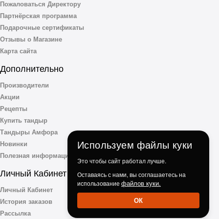
Пожаловаться Директору
Партнёрская программа
Подарочные сертификаты
Отзывы о Магазине
Карта сайта
Дополнительно
Производители
Акции
Рецепты
Купить тандыр
Тандыры Амфора
Используем файлы куки
Новинки
Полезная информация
Это чтобы сайт работал лучше.
Личный Кабинет
Оставаясь с нами, вы соглашаетесь на
файлов куки.
использование
Личный Кабинет
ОК
История заказов
Рассылка