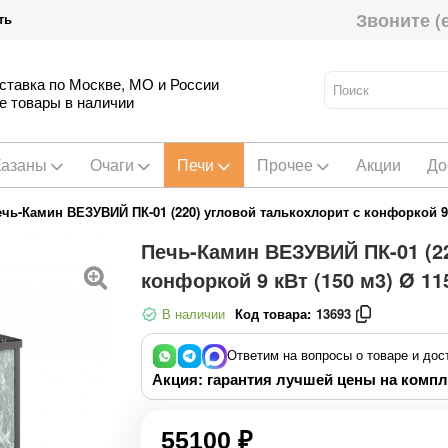
Звоните (
ть
ставка по Москве, МО и России
е товары в наличии
Казаны
Очаги
Печи
Прочее
Акции
До
чь-Камин ВЕЗУВИЙ ПК-01 (220) угловой талькохлорит с конфоркой 9 
Печь-Камин ВЕЗУВИЙ ПК-01 (22
конфоркой 9 кВт (150 м3) Ø 1
В наличии
Код товара:
13693
Ответим на вопросы о товаре и дос
Акция: гарантия лучшей цены на компл
55100 ₽