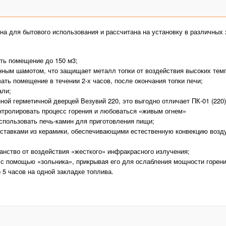
ена для бытового использования и рассчитана на установку в различны
ть помещение до 150 м3;
ным шамотом, что защищает металл топки от воздействия высоких темп
ать помещение в течении 2-х часов, после окончания топки печи;
али;
ой герметичной дверцей Везувий 220, это выгодно отличает ПК-01 (220)
нтролировать процесс горения и любоваться «живым огнем»
спользовать печь-камин для приготовления пищи;
вставками из керамики, обеспечивающими естественную конвекцию возду
нство от воздействия «жесткого» инфракрасного излучения;
 с помощью «зольника», прикрывая его для ослабления мощности горени
 5 часов на одной закладке топлива.