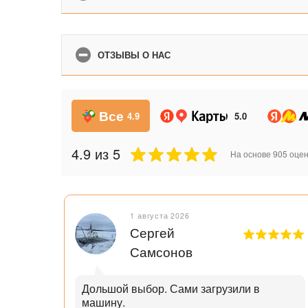
ОТЗЫВЫ О НАС
Все
4.9
5.0
4.9
из 5
На основе
905
оцен
1 августа 2026
Сергей
Самсонов
рок.
Дольшой выбор. Сами загрузили в
машину.