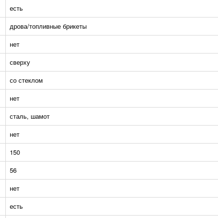
есть
дрова/топливные брикеты
нет
сверху
со стеклом
нет
сталь, шамот
нет
150
56
нет
есть