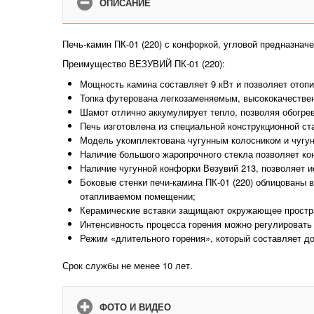
ОПИСАНИЕ
Печь-камин ПК-01 (220) с конфоркой, угловой предназнач
Преимущество ВЕЗУВИЙ ПК-01 (220):
Мощность камина составляет 9 кВт и позволяет отопи
Топка футерована легкозаменяемым, высококачествен
Шамот отлично аккумулирует тепло, позволяя обогрев
Печь изготовлена из специальной конструкционной ст
Модель укомплектована чугунным колосником и чугунн
Наличие большого жаропрочного стекла позволяет ко
Наличие чугунной конфорки Везувий 213, позволяет и
Боковые стенки печи-камина ПК-01 (220) облицованы 
отапливаемом помещении;
Керамические вставки защищают окружающее простра
Интенсивность процесса горения можно регулировать
Режим «длительного горения», который составляет до
Срок службы не менее 10 лет.
ФОТО И ВИДЕО