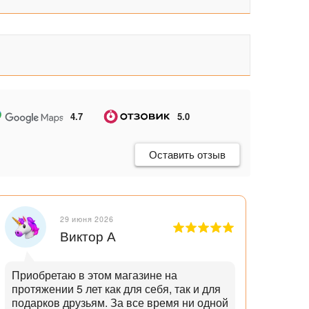
4.7
5.0
Оставить отзыв
29 июня 2026
Виктор А
Приобретаю в этом магазине на
Отли
протяжении 5 лет как для себя, так и для
танд
подарков друзьям. За все время ни одной
и опытн