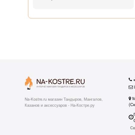
ал с
узьям
ли
аю
i
М
Na-Kostre.ru магазин Тандыров, Мангалов,
(С
Казанов и аксессуаров - На-Костре.ру
Св