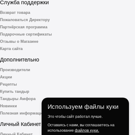
Служба поддержки
Возврат товара
Пожаловаться Директору
Партнёрская программа
Подарочные сертификаты
Отзывы о Магазине
Карта сайта
Дополнительно
Производители
Акции
Рецепты
Купить тандыр
Тандыры Амфора
Используем файлы куки
Новинки
Полезная информация
Это чтобы сайт работал лучше.
Личный Кабинет
Оставаясь с нами, вы соглашаетесь на
файлов куки.
использование
Личный Кабинет