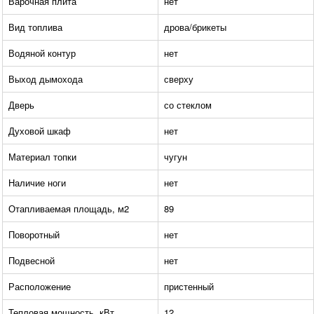
Варочная плита
нет
Вид топлива
дрова/брикеты
Водяной контур
нет
Выход дымохода
сверху
Дверь
со стеклом
Духовой шкаф
нет
Материал топки
чугун
Наличие ноги
нет
Отапливаемая площадь, м2
89
Поворотный
нет
Подвесной
нет
Расположение
пристенный
Тепловая мощность, кВт
12