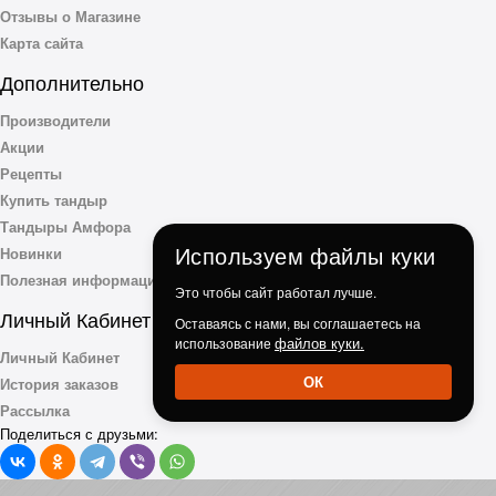
Отзывы о Магазине
Карта сайта
Дополнительно
Производители
Акции
Рецепты
Купить тандыр
Тандыры Амфора
Используем файлы куки
Новинки
Полезная информация
Это чтобы сайт работал лучше.
Личный Кабинет
Оставаясь с нами, вы соглашаетесь на
файлов куки.
использование
Личный Кабинет
ОК
История заказов
Рассылка
Поделиться с друзьми: