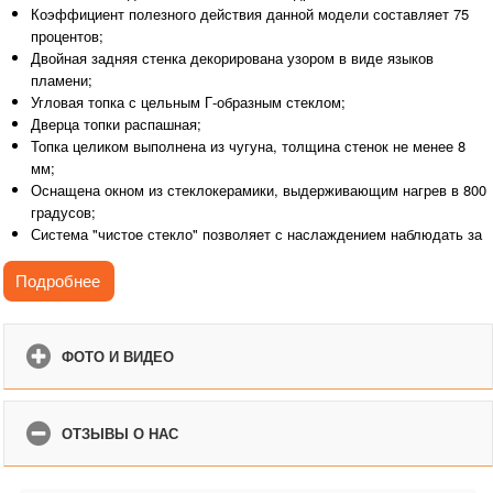
Коэффициент полезного действия данной модели составляет 75
процентов;
Двойная задняя стенка декорирована узором в виде языков
пламени;
Угловая топка с цельным Г-образным стеклом;
Дверца топки распашная;
Топка целиком выполнена из чугуна, толщина стенок не менее 8
мм;
Оснащена окном из стеклокерамики, выдерживающим нагрев в 800
градусов;
Система "чистое стекло" позволяет с наслаждением наблюдать за
пламенем;
Удобная съемная ручка на дверце топки, во избежание нагрева
Подробнее
снимается во время эксплуатации топки.
ФОТО И ВИДЕО
ОТЗЫВЫ О НАС