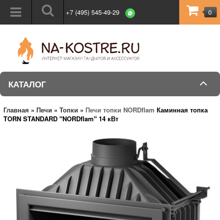
+7 (495) 545-49-29
0
КАТАЛОГ
Главная
»
Печи
»
Топки
»
Печи топки NORDflam
Каминная топка
TORN STANDARD "NORDflam" 14 кВт