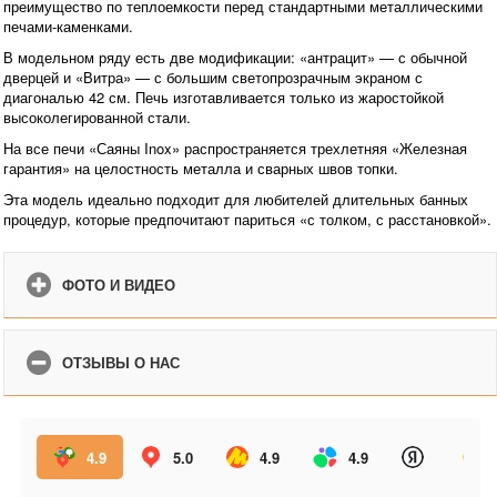
преимущество по теплоемкости перед стандартными металлическими
печами-каменками.
В модельном ряду есть две модификации: «антрацит» — с обычной
дверцей и «Витра» — с большим светопрозрачным экраном с
диагональю 42 см. Печь изготавливается только из жаростойкой
высоколегированной стали.
На все печи «Саяны Inox» распространяется трехлетняя «Железная
гарантия» на целостность металла и сварных швов топки.
Эта модель идеально подходит для любителей длительных банных
процедур, которые предпочитают париться «с толком, с расстановкой».
ФОТО И ВИДЕО
ОТЗЫВЫ О НАС
4.9
5.0
4.9
4.9