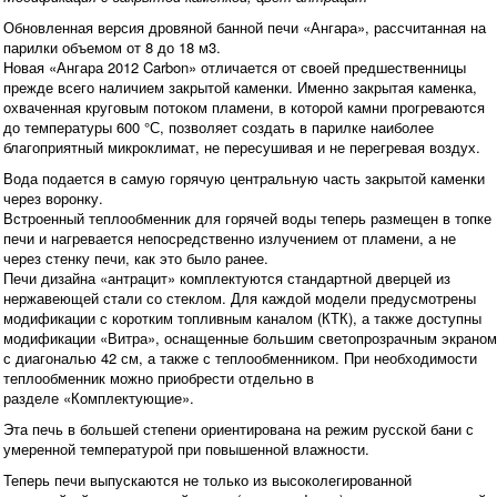
Обновленная версия дровяной банной печи «Ангара», рассчитанная на
парилки объемом от 8 до 18 м3.
Новая «Ангара 2012 Carbon» отличается от своей предшественницы
прежде всего наличием закрытой каменки. Именно закрытая каменка,
охваченная круговым потоком пламени, в которой камни прогреваются
до температуры 600 °С, позволяет создать в парилке наиболее
благоприятный микроклимат, не пересушивая и не перегревая воздух.
Вода подается в самую горячую центральную часть закрытой каменки
через воронку.
Встроенный теплообменник для горячей воды теперь размещен в топке
печи и нагревается непосредственно излучением от пламени, а не
через стенку печи, как это было ранее.
Печи дизайна «антрацит» комплектуются стандартной дверцей из
нержавеющей стали со стеклом. Для каждой модели предусмотрены
модификации с коротким топливным каналом (КТК), а также доступны
модификации «Витра», оснащенные большим светопрозрачным экраном
с диагональю 42 см, а также с теплообменником. При необходимости
теплообменник можно приобрести отдельно в
разделе «Комплектующие».
Эта печь в большей степени ориентирована на режим русской бани с
умеренной температурой при повышенной влажности.
Теперь печи выпускаются не только из высоколегированной