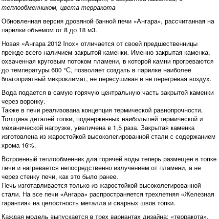
теплообменником, цвета терракота
Обновленная версия дровяной банной печи «Ангара», рассчитанная на
парилки объемом от 8 до 18 м3.
Новая «Ангара 2012 Inox» отличается от своей предшественницы
прежде всего наличием закрытой каменки. Именно закрытая каменка,
охваченная круговым потоком пламени, в которой камни прогреваются
до температуры 600 °С, позволяет создать в парилке наиболее
благоприятный микроклимат, не пересушивая и не перегревая воздух.
Вода подается в самую горячую центральную часть закрытой каменки
через воронку.
Также в печи реализована концепция термической равнопрочности.
Толщина деталей топки, подверженных наибольшей термической и
механической нагрузке, увеличена в 1,5 раза. Закрытая каменка
изготовлена из жаростойкой высоколегированной стали с содержанием
хрома 16%.
Встроенный теплообменник для горячей воды теперь размещен в топке
печи и нагревается непосредственно излучением от пламени, а не
через стенку печи, как это было ранее.
Печь изготавливается только из жаростойкой высоколегированной
стали. На все печи «Ангара» распространяется трехлетняя «Железная
гарантия» на целостность металла и сварных швов топки.
Каждая модель выпускается в трех вариантах дизайна: «терракота»,