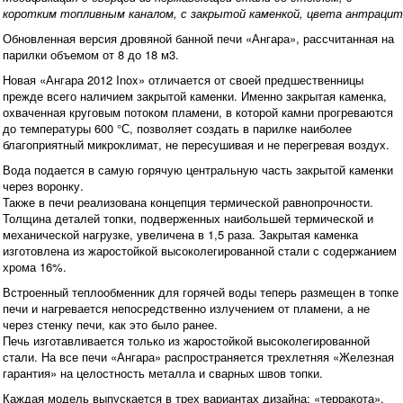
коротким топливным каналом, с закрытой каменкой, цвета антрацит
Обновленная версия дровяной банной печи «Ангара», рассчитанная на
парилки объемом от 8 до 18 м3.
Новая «Ангара 2012 Inox» отличается от своей предшественницы
прежде всего наличием закрытой каменки. Именно закрытая каменка,
охваченная круговым потоком пламени, в которой камни прогреваются
до температуры 600 °С, позволяет создать в парилке наиболее
благоприятный микроклимат, не пересушивая и не перегревая воздух.
Вода подается в самую горячую центральную часть закрытой каменки
через воронку.
Также в печи реализована концепция термической равнопрочности.
Толщина деталей топки, подверженных наибольшей термической и
механической нагрузке, увеличена в 1,5 раза. Закрытая каменка
изготовлена из жаростойкой высоколегированной стали с содержанием
хрома 16%.
Встроенный теплообменник для горячей воды теперь размещен в топке
печи и нагревается непосредственно излучением от пламени, а не
через стенку печи, как это было ранее.
Печь изготавливается только из жаростойкой высоколегированной
стали. На все печи «Ангара» распространяется трехлетняя «Железная
гарантия» на целостность металла и сварных швов топки.
Каждая модель выпускается в трех вариантах дизайна: «терракота»,