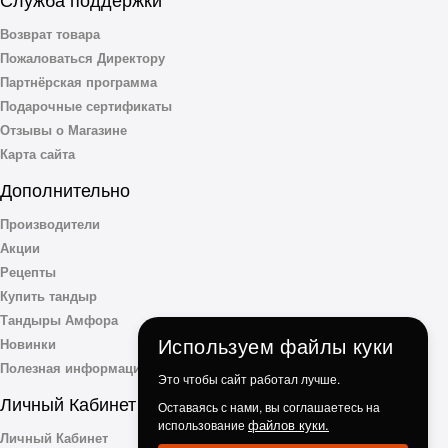
Возврат товара
Пожаловаться Директору
Партнёрская программа
Подарочные сертификаты
Отзывы о Магазине
Карта сайта
Дополнительно
Производители
Акции
Рецепты
Купить тандыр
Тандыры Амфора
Используем файлы куки
Новинки
Полезная информация
Это чтобы сайт работал лучше.
Личный Кабинет
Оставаясь с нами, вы соглашаетесь на
файлов куки.
использование
Личный Кабинет