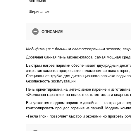
Материал
Ширина, см
ОПИСАНИЕ
Модификация с большим светопрозрачным экраном, зак
Дровяная банная печь бизнес-класса, самая мощная сред
Быстрый нагрев парилки обеспечивает двухрядный десяти
закрытая каменка прогревается пламенем со всех сторон,
Специальная трубка для дистанционного впрыска воды поз
безопасность эксплуатации.
Печь ориентирована на интенсивное парение и изготавлива
«Железная гарантия» на целостность металла и сварных 
Выпускается в одном варианте дизайна — «антрацит с н
контролировать процесс горения из парной. Модель комп
«Гекла Inox» позволяет быстро и экономично прогреть б