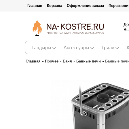
Главная
Корзина
Оформление заказа
Перезвони
До
Вс
Тандыры
Аксессуары
Грили
Главная
»
Прочее
»
Баня
»
Банные печи
»
Банные печ