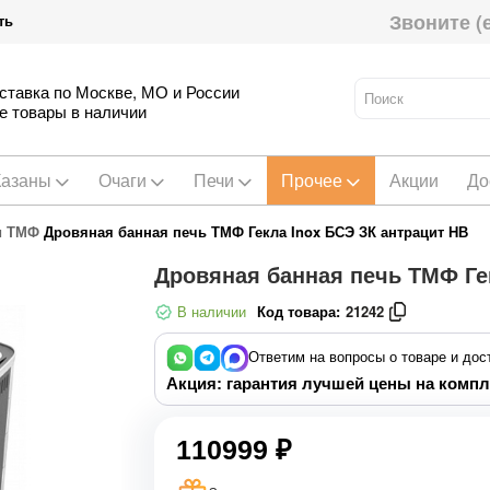
Звоните (
ть
ставка по Москве, МО и России
е товары в наличии
Казаны
Очаги
Печи
Прочее
Акции
До
и ТМФ
Дровяная банная печь ТМФ Гекла Inox БСЭ ЗК антрацит НВ
Дровяная банная печь ТМФ Ге
В наличии
Код товара:
21242
Ответим на вопросы о товаре и дос
Акция: гарантия лучшей цены на компл
110999 ₽