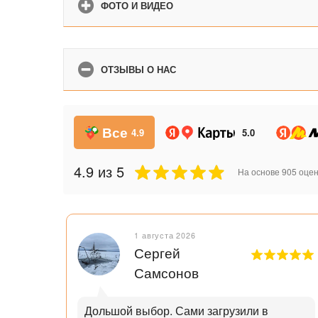
ФОТО И ВИДЕО
ОТЗЫВЫ О НАС
Все
4.9
5.0
4.9
из 5
На основе
905
оцен
1 августа 2026
Сергей
Самсонов
рок.
Дольшой выбор. Сами загрузили в