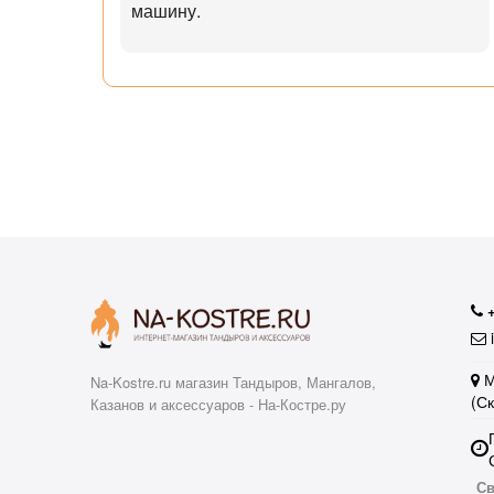
машину.
ал с
узьям
ли
аю
i
М
Na-Kostre.ru магазин Тандыров, Мангалов,
(С
Казанов и аксессуаров - На-Костре.ру
Св