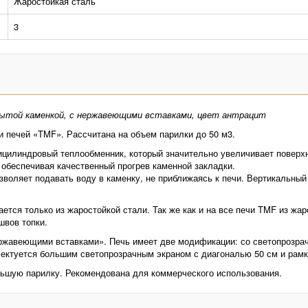
Жаростойкая сталь
3
рытой каменкой, с нержавеющими вставками, цвет антрацит
и печей «TMF». Рассчитана на объем парилки до 50 м3.
цилиндровый теплообменник, который значительно увеличивает поверхно
 обеспечивая качественный прогрев каменной закладки.
воляет подавать воду в каменку, не приближаясь к печи. Вертикальный
ется только из жаростойкой стали. Так же как и на все печи TMF из жар
швов топки.
ержавеющими вставками». Печь имеет две модификации: со светопрозр
лектуется большим светопрозрачным экраном с диагональю 50 см и рамк
ольшую парилку. Рекомендована для коммерческого использования.