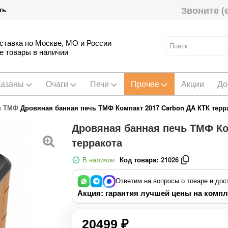
Звоните (
ть
ставка по Москве, МО и России
е товары в наличии
Казаны
Очаги
Печи
Прочее
Акции
До
и ТМФ
Дровяная банная печь ТМФ Компакт 2017 Carbon ДА КТК терр
Дровяная банная печь ТМФ Ко
терракота
В наличии
Код товара:
21026
Ответим на вопросы о товаре и дос
Акция: гарантия лучшей цены на компл
20499 ₽