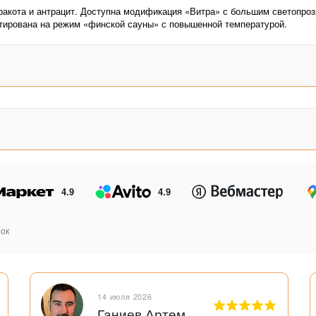
рракота и антрацит. Доступна модификация «Витра» с большим светопро
тирована на режим «финской сауны» с повышенной температурой.
4.9
4.9
ок
14 июля 2026
Ганиев Артем