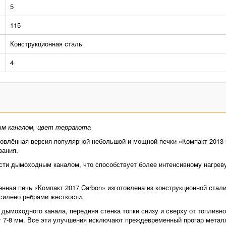
5
115
Конструкционная сталь
4
ым каналом, цвет терракота
новлённая версия популярной небольшой и мощной печки «Компакт 2013 
вания.
сти дымоходным каналом, что способствует более интенсивному нагрев
нная печь «Компакт 2017 Carbon» изготовлена из конструкционной стал
силено ребрами жесткости.
б дымоходного канала, передняя стенка топки снизу и сверху от топливн
 7-8 мм. Все эти улучшения исключают преждевременный прогар металл