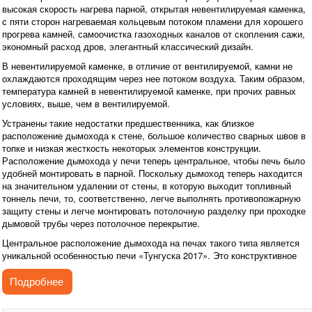
высокая скорость нагрева парной, открытая невентилируемая каменка,
с пяти сторон нагреваемая кольцевым потоком пламени для хорошего
прогрева камней, самоочистка газоходных каналов от скопления сажи,
экономный расход дров, элегантный классический дизайн.
В невентилируемой каменке, в отличие от вентилируемой, камни не
охлаждаются проходящим через нее потоком воздуха. Таким образом,
температура камней в невентилируемой каменке, при прочих равных
условиях, выше, чем в вентилируемой.
Устранены такие недостатки предшественника, как близкое
расположение дымохода к стене, большое количество сварных швов в
топке и низкая жесткость некоторых элементов конструкции.
Расположение дымохода у печи теперь центральное, чтобы печь было
удобней монтировать в парной. Поскольку дымоход теперь находится
на значительном удалении от стены, в которую выходит топливный
тоннель печи, то, соответственно, легче выполнять противопожарную
защиту стены и легче монтировать потолочную разделку при проходке
дымовой трубы через потолочное перекрытие.
Центральное расположение дымохода на печах такого типа является
уникальной особенностью печи «Тунгуска 2017». Это конструктивное
решение стало возможным благодаря асимметричной компоновке печи,
аналоги которой неизвестны. Ни среди финских, ни среди российских,
Подробнее
печей подобной конструкции нет.