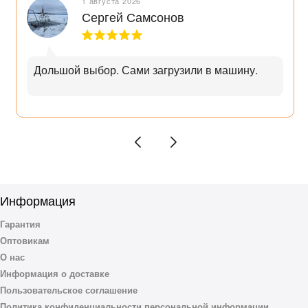
1 августа 2026
экраном «Витра» диагональю 42 см.
Сергей Самсонов
Печь рассчитана на любителей быстро приготавливаемой финской
сауны.
Дольшой выбор. Сами загрузили в машину.
Информация
Гарантия
Оптовикам
О нас
Информация о доставке
Пользовательское соглашение
Политика конфиденциальности персональной информации