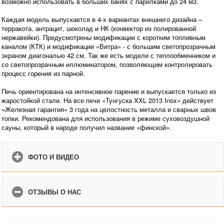
возможно использовать в больших банях с парилками до 24 м3.
Каждая модель выпускается в 4-х вариантах внешнего дизайна –
терракота, антрацит, шоколад и НК (конвектор из полированной
нержавейки). Предусмотрены модификации с коротким топливным
каналом (КТК) и модификации «Витра» - с большим светопрозрачным
экраном диагональю 42 см. Так же есть модели с теплообменником и
со светопрозрачным иллюминатором, позволяющим контролировать
процесс горения из парной.
Печь ориентирована на интенсивное парение и выпускается только из
жаростойкой стали. На все печи «Тунгуска XXL 2013 Inox» действует
«Железная гарантия» 3 года на целостность металла и сварных швов
топки. Рекомендована для использования в режиме суховоздушной
сауны, который в народе получил название «финской».
ФОТО И ВИДЕО
ОТЗЫВЫ О НАС