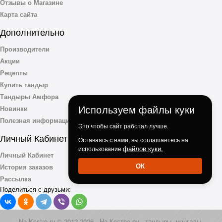
Отзывы о Магазине
Карта сайта
Дополнительно
Производители
Акции
Рецепты
Купить тандыр
Тандыры Амфора
Используем файлы куки
Новинки
Полезная информация
Это чтобы сайт работал лучше.
Личный Кабинет
Оставаясь с нами, вы соглашаетесь на
файлов куки.
использование
Личный Кабинет
ОК
История заказов
Рассылка
Поделиться с друзьми:
Na-Kostre.ru © 2012-2026 - На-Костре.ру - тандыры, мангалы,