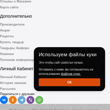
Отзывы о Магазине
Карта сайта
Дополнительно
Производители
Акции
Рецепты
Купить тандыр
Тандыры Амфора
Используем файлы куки
Новинки
Полезная информация
Это чтобы сайт работал лучше.
Личный Кабинет
Оставаясь с нами, вы соглашаетесь на
файлов куки.
использование
Личный Кабинет
ОК
История заказов
Рассылка
Поделиться с друзьми:
Na-Kostre.ru © 2012-2026 - На-Костре.ру - тандыры, мангалы,