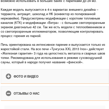
возможно использовать в больших банях с парилками до 24 м3.
Каждая модель выпускается в 4-х вариантах внешнего дизайна –
терракота, антрацит, шоколад и НК (конвектор из полированной
нержавейки). Предусмотрены модификации с коротким топливным
каналом (КТК) и модификации «Витра» - с большим светопрозрачным
экраном диагональю 42 см. Так же есть модели с теплообменником и
со светопрозрачным иллюминатором, позволяющим контролировать
процесс горения из парной.
Печь ориентирована на интенсивное парение и выпускается только из
жаростойкой стали. На все печи «Тунгуска XXL 2013 Inox» действует
«Железная гарантия» 3 года на целостность металла и сварных швов
топки. Рекомендована для использования в режиме суховоздушной
сауны, который в народе получил название «финской».
ФОТО И ВИДЕО
ОТЗЫВЫ О НАС