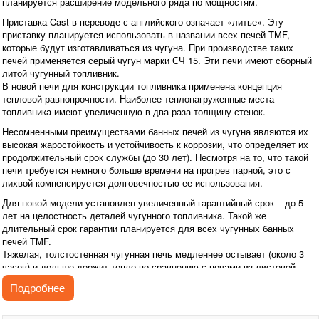
планируется расширение модельного ряда по мощностям.
Приставка Cast в переводе с английского означает «литье». Эту
приставку планируется использовать в названии всех печей TMF,
которые будут изготавливаться из чугуна. При производстве таких
печей применяется серый чугун марки СЧ 15. Эти печи имеют сборный
литой чугунный топливник.
В новой печи для конструкции топливника применена концепция
тепловой равнопрочности. Наиболее теплонагруженные места
топливника имеют увеличенную в два раза толщину стенок.
Несомненными преимуществами банных печей из чугуна являются их
высокая жаростойкость и устойчивость к коррозии, что определяет их
продолжительный срок службы (до 30 лет). Несмотря на то, что такой
печи требуется немного больше времени на прогрев парной, это с
лихвой компенсируется долговечностью ее использования.
Для новой модели установлен увеличенный гарантийный срок – до 5
лет на целостность деталей чугунного топливника. Такой же
длительный срок гарантии планируется для всех чугунных банных
печей TMF.
Тяжелая, толстостенная чугунная печь медленнее остывает (около 3
часов) и дольше держит тепло по сравнению с печами из листовой
стали. Кроме того, теплопроводность чугуна в разы превышает
Подробнее
теплопроводность жаростойких сталей. Поэтому чугунный топливник
нагревается более равномерно по всем поверхностям нагрева.