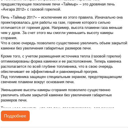
предшествующее поколение печи «Таймыр» – это дровяная печь
«Ангара 2012» с газовой горелкой.
Печь «Таймыр 2017» – исключение из этого правила. Изначально она
проектировалась для работы на газе, горение которого сильно
отличается от горения дров. Например, высота пламени газа меньше
чем у дров. За счет этого мы смогли уменьшить высоту камеры
сгорания.
Что в свою очередь позволило существенно увеличить объем закрытой
каменки без увеличения габаритных размеров печи.
Кроме того, с учетом размещения источника тепла (газовой горелки)
оптимизированы форма каменки и ее расположение. Теперь каменка
располагается по всей глубине топливника, что в свою очередь
обеспечивает ее эффективный и равномерный прогрев.
Под топливника защищен специальным экраном, предотвращающим
свечение пламени вокруг основания печи.
Уменьшение высоты камеры сгорания позволило существенно
увеличить объем закрытой каменки без увеличения габаритных
размеров печи.
Также надо отметить, что эта печь проектировалась для режима
парения «русская баня». В этом плане главное ее достоинство – это
Подробнее
стабильное поддержание умеренной температуры воздуха в парной
около 60°C без перегрева и способность создавать относительную