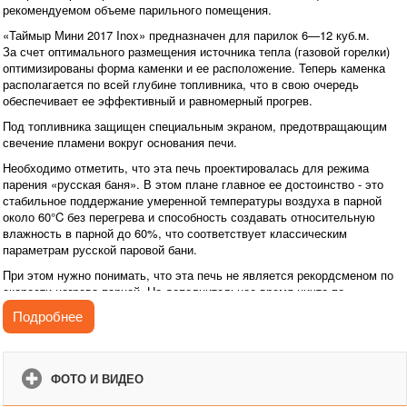
рекомендуемом объеме парильного помещения.
«Таймыр Мини 2017 Inox» предназначен для парилок 6—12 куб.м.
За счет оптимального размещения источника тепла (газовой горелки)
оптимизированы форма каменки и ее расположение. Теперь каменка
располагается по всей глубине топливника, что в свою очередь
обеспечивает ее эффективный и равномерный прогрев.
Под топливника защищен специальным экраном, предотвращающим
свечение пламени вокруг основания печи.
Необходимо отметить, что эта печь проектировалась для режима
парения «русская баня». В этом плане главное ее достоинство - это
стабильное поддержание умеренной температуры воздуха в парной
около 60°C без перегрева и способность создавать относительную
влажность в парной до 60%, что соответствует классическим
параметрам русской паровой бани.
При этом нужно понимать, что эта печь не является рекордсменом по
скорости нагрева парной. Но дополнительное время ничто по
сравнению с тем, как эта печь стабильно держит искомые 60-65°C и
Подробнее
60% влажности.
В газовой печи «Таймыр Мини 2017 Carbon» применена запатентованная
система двойной подготовки пара, как во всей линейке дровяных печей
ФОТО И ВИДЕО
«Гейзер», которые уже несколько лет являются лидером продаж
банных печей TMF. Печь имеет две каменки - одну внутреннюю