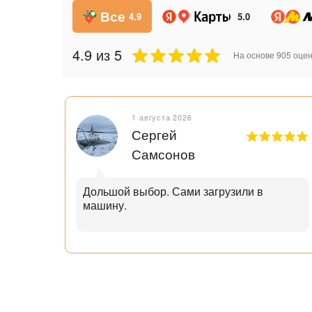
Все
4.9
5.0
4.9
из 5
На основе
905
оцен
1 августа 2026
Сергей
Самсонов
рок.
Дольшой выбор. Сами загрузили в
машину.
ал с
узьям
ли
аю