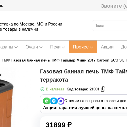
Звоните (
ть
ставка по Москве, МО и России
е товары в наличии
Казаны
Очаги
Печи
Прочее
Акции
До
и ТМФ
Газовая банная печь ТМФ Таймыр Мини 2017 Carbon БСЭ ЗК Т
Газовая банная печь ТМФ Тай
терракота
В наличии
Код товара:
21001
Ответим на вопросы о товаре и дос
Акция: гарантия лучшей цены на компл
31899 ₽