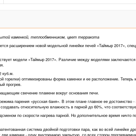
рытой каменкой, теплообменником, цвет терракота
ется расширением новой модельной линейки печей «Таймыр 2017», спец
ствует модели «Таймыр 2017». Различие между моделями заключаются в
я.
 куб.м.
ой горелки) оптимизированы форма каменки и ее расположение. Теперь к
ый прогрев.
ращающим свечение пламени вокруг основания печи.
режима парения «русская баня». В этом плане главное ее достоинство 
ь создавать относительную влажность в парной до 60%, что соответству
рдсменом по скорости нагрева парной. Но дополнительное время ничто по
атентованная система двойной подготовки пара, как во всей линейке др
две каменки - одну внутреннюю закрытую, со всех сторон прогреваемую