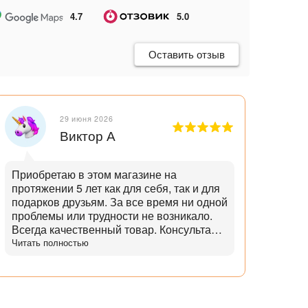
4.7
5.0
Оставить отзыв
29 июня 2026
Виктор А
Приобретаю в этом магазине на
Отли
протяжении 5 лет как для себя, так и для
танд
подарков друзьям. За все время ни одной
и опытн
проблемы или трудности не возникало.
лучш
Всегда качественный товар. Консультант
нет,
помогает с выбором и советами. Советы
Читать полностью
дает не с целью "впарить", а вдумчивые и
практичные. Советует не то, что дороже,
а то что практичнее. Огромный выбор
аксессуаров и запчастей. Доставка