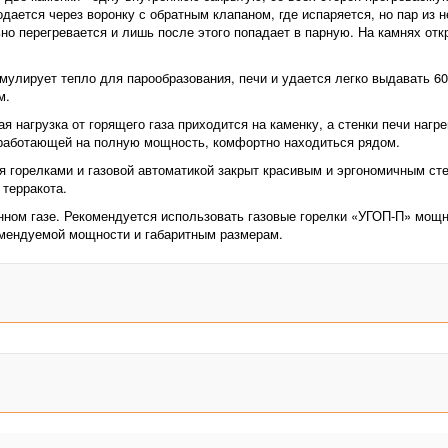
дается через воронку с обратным клапаном, где испаряется, но пар из н
но перегревается и лишь после этого попадает в парную. На камнях отк
мулирует тепло для парообразования, печи и удается легко выдавать 60
м.
я нагрузка от горящего газа приходится на каменку, а стенки печи нагр
 работающей на полную мощность, комфортно находиться рядом.
 горелками и газовой автоматикой закрыт красивым и эргономичным ст
терракота.
ном газе. Рекомендуется использовать газовые горелки «УГОП-П» мощно
омендуемой мощности и габаритным размерам.