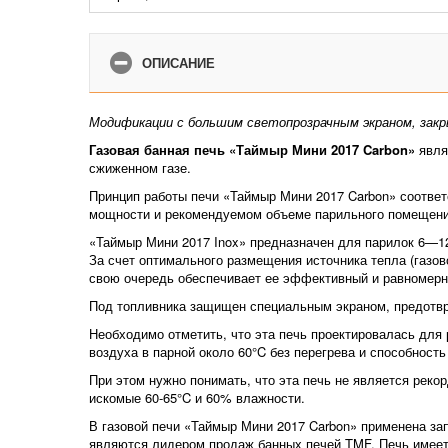
ОПИСАНИЕ
Модификации с большим светопрозрачным экраном, зак
Газовая банная печь «Таймыр Мини 2017 Carbon»
явля
сжиженном газе.
Принцип работы печи «Таймыр Мини 2017 Carbon» соответ
мощности и рекомендуемом объеме парильного помещени
«Таймыр Мини 2017 Inox» предназначен для парилок 6—12
За счет оптимального размещения источника тепла (газов
свою очередь обеспечивает ее эффективный и равномерн
Под топливника защищен специальным экраном, предотв
Необходимо отметить, что эта печь проектировалась для 
воздуха в парной около 60°C без перегрева и способност
При этом нужно понимать, что эта печь не является реко
искомые 60-65°C и 60% влажности.
В газовой печи «Таймыр Мини 2017 Carbon» применена зап
являются лидером продаж банных печей TMF. Печь имеет 