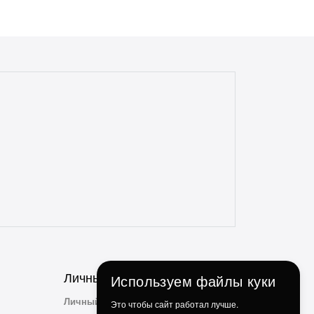
всегда в срок, с точностью до 5 минут.
Всегда полная комплектация и
отсутствие дефектов. Даже сложные
доставки с этим магазином всегда без
проблем. Консультанты всегда на связи,
отзывчивые и опытные. Особенно
понравилось, что консультант
ненавязчиво просит делиться личным
опытом использования и кулинарными
идеями по факту использования их
продукции. Ребята, вы молодцы!
Личный Кабинет
Используем файлы куки
Личный Кабинет
Это чтобы сайт работал лучше.