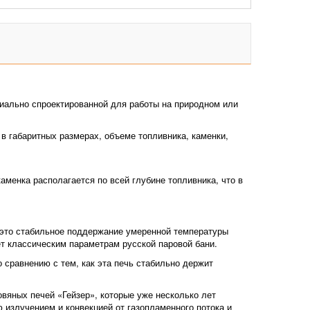
иально спроектированной для работы на природном или
 габаритных размерах, объеме топливника, каменки,
аменка располагается по всей глубине топливника, что в
- это стабильное поддержание умеренной температуры
ет классическим параметрам русской паровой бани.
 сравнению с тем, как эта печь стабильно держит
овяных печей «Гейзер», которые уже несколько лет
 излучением и конвекцией от газопламенного потока и