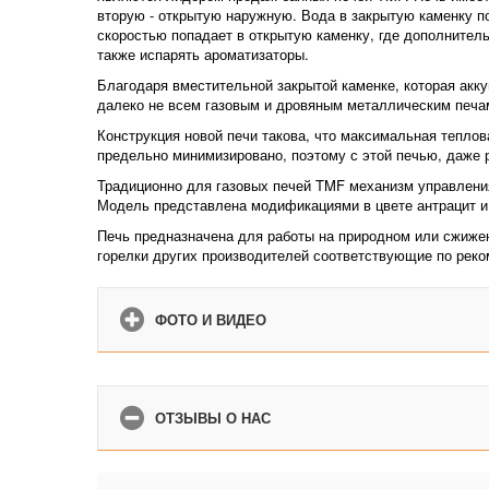
вторую - открытую наружную. Вода в закрытую каменку по
скоростью попадает в открытую каменку, где дополнитель
также испарять ароматизаторы.
Благодаря вместительной закрытой каменке, которая акку
далеко не всем газовым и дровяным металлическим печа
Конструкция новой печи такова, что максимальная теплова
предельно минимизировано, поэтому с этой печью, даже
Традиционно для газовых печей TMF механизм управления
Модель представлена модификациями в цвете антрацит и 
Печь предназначена для работы на природном или сжижен
горелки других производителей соответствующие по рек
ФОТО И ВИДЕО
ОТЗЫВЫ О НАС